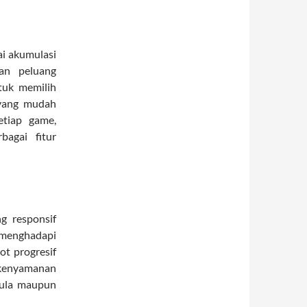
i akumulasi
dan peluang
tuk memilih
 yang mudah
tiap game,
agai fitur
g responsif
 menghadapi
ot progresif
 kenyamanan
mula maupun