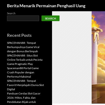
Search
Berita Menarik Permainan Penghasil Uang
Skip
Search
SEARCH
to
content
Recent Posts
SPACEMAN88 : Tempat
Berkumpulnya Game Viral
dengan Bonus Berlimpah
SPACEMAN88 : Situs Slot
Online Terbaik untuk Pecinta
Game Pragmatic Play
Spaceman88 Portal Game
Crash Populer dengan
Performa Maksimal
SPACEMAN88 : Tempat
Favorit Menjelajahi Dunia Slot
Digital
Panduan Cerdas Slot Gacor
2026: Mitos, Fakta, dan
Pendekatan Bijak untuk