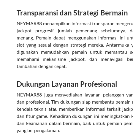
Transparansi dan Strategi Bermain
NEYMAR88 menampilkan informasi transparan mengena
jackpot progresif, jumlah pemenang sebelumnya, 
menang. Pemain dapat menggunakan informasi ini un
slot yang sesuai dengan strategi mereka. Antarmuka
digunakan memudahkan pemain untuk memantau se
memahami mekanisme jackpot, dan menavigasi berb
tambahan dengan cepat.
Dukungan Layanan Profesional
NEYMAR88 juga menyediakan layanan pelanggan yan
dan profesional. Tim dukungan siap membantu pemain
kendala teknis atau memberikan informasi terkait jackp
dan fitur game. Kehadiran dukungan ini meningkatkan
dan keamanan dalam bermain, baik untuk pemain pe
yang berpengalaman.