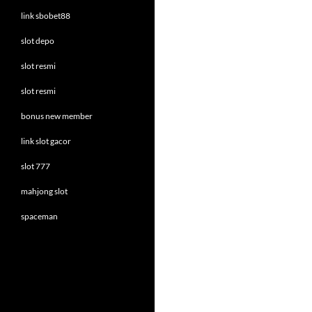
link sbobet88
slot depo
slot resmi
slot resmi
bonus new member
link slot gacor
slot 777
mahjong slot
spaceman