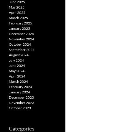
June 2025
May 2025
April 2025
March 2025
February 2025
January 2025
December 2024
November 2024
October 2024
September 2024
August 2024
July 2024
June 2024
May 2024
April 2024
March 2024
February 2024
January 2024
December 2023
November 2023
October 2023
Categories