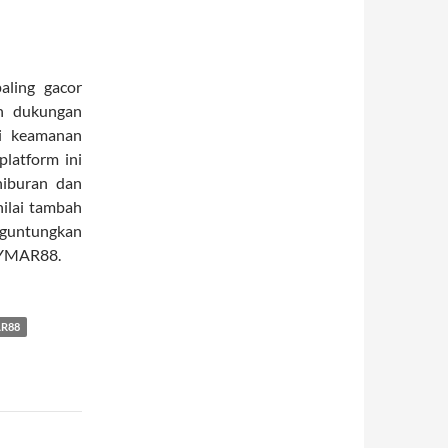
aling gacor
an dukungan
gi keamanan
platform ini
iburan dan
nilai tambah
nguntungkan
NEYMAR88.
AR88