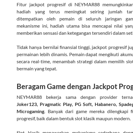
Fitur jackpot progresif di NEYMAR88 memungkinka
hadiah yang terus meningkat seiring jumlah ta
ditempatkan oleh pemain di seluruh jaringan ga
mekanisme ini, hadiah utama bisa mencapai nilai yang
memberikan sensasi dan ketegangan tersendiri dalam set
Tidak hanya bernilai finansial tinggi, jackpot progresif 
permainan lebih dinamis. Pemain dapat mengikuti akumu
secara real-time, menambah strategi dalam memilih sl
bermain yang tepat.
Beragam Game dengan Jackpot Prog
NEYMAR88 bekerja sama dengan provider terna
Joker123, Pragmatic Play, PG Soft, Habanero, Spade
Microgaming
. Banyak dari game mereka dilengkapi fi
progresif, baik dalam bentuk slot klasik maupun modern.
Slot klasik menawarkan mekanisme sederhana deng