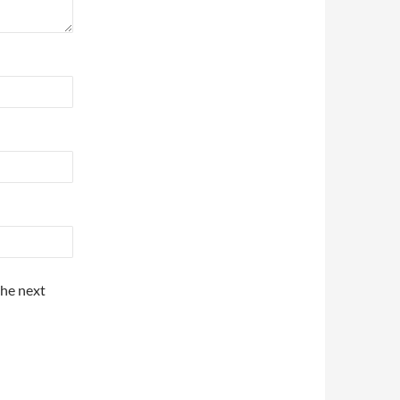
the next