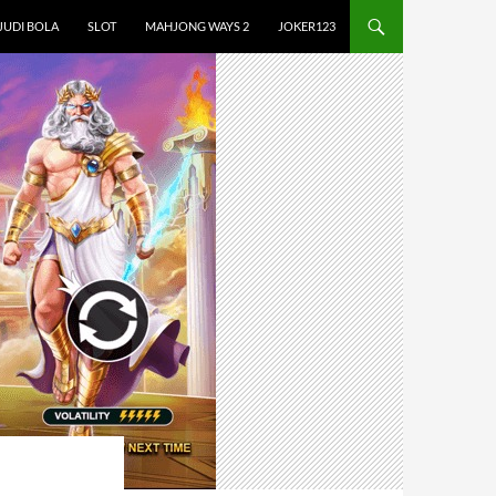
JUDI BOLA
SLOT
MAHJONG WAYS 2
JOKER123