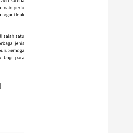
Oleh karena
pemain perlu
u agar tidak
 salah satu
rbagai jenis
pun. Semoga
a bagi para