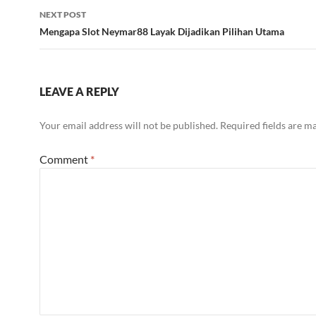
NEXT POST
Mengapa Slot Neymar88 Layak Dijadikan Pilihan Utama
LEAVE A REPLY
Your email address will not be published.
Required fields are 
Comment
*