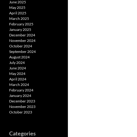
June 2025
May 2025
April 2025
March 2025
February 2025
January 2025
December 2024
November 2024
October 2024
September 2024
August 2024
July 2024
June 2024
May 2024
April 2024
March 2024
February 2024
January 2024
December 2023
November 2023
October 2023
Categories