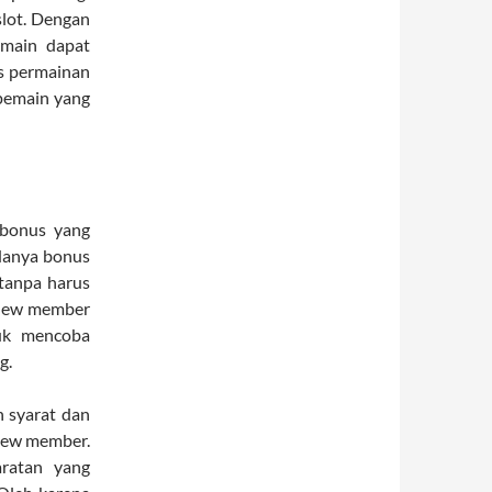
lot. Dengan
emain dapat
s permainan
 pemain yang
 bonus yang
adanya bonus
 tanpa harus
s new member
uk mencoba
g.
 syarat dan
new member.
aratan yang