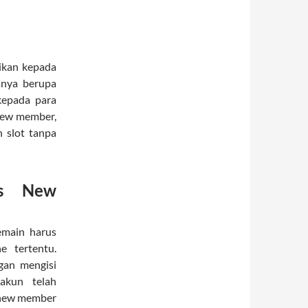
ikan kepada
sanya berupa
kepada para
new member,
 slot tanpa
us New
emain harus
e tertentu.
gan mengisi
 akun telah
s new member