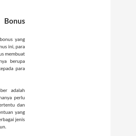
t Bonus
 bonus yang
us ini, para
rus membuat
nya berupa
kepada para
ber adalah
hanya perlu
ertentu dan
entuan yang
rbagai jenis
un.