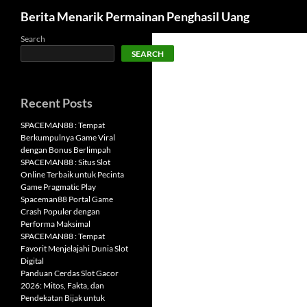
Search
Berita Menarik Permainan Penghasil Uang
Skip
Search
SEARCH
to
content
Recent Posts
SPACEMAN88 : Tempat
Berkumpulnya Game Viral
dengan Bonus Berlimpah
SPACEMAN88 : Situs Slot
Online Terbaik untuk Pecinta
Game Pragmatic Play
Spaceman88 Portal Game
Crash Populer dengan
Performa Maksimal
SPACEMAN88 : Tempat
Favorit Menjelajahi Dunia Slot
Digital
Panduan Cerdas Slot Gacor
2026: Mitos, Fakta, dan
Pendekatan Bijak untuk