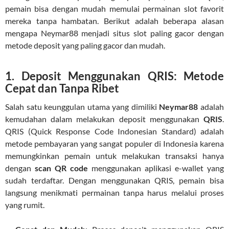
pemain bisa dengan mudah memulai permainan slot favorit
mereka tanpa hambatan. Berikut adalah beberapa alasan
mengapa Neymar88 menjadi situs slot paling gacor dengan
metode deposit yang paling gacor dan mudah.
1. Deposit Menggunakan QRIS: Metode
Cepat dan Tanpa Ribet
Salah satu keunggulan utama yang dimiliki
Neymar88
adalah
kemudahan dalam melakukan deposit menggunakan
QRIS
.
QRIS (Quick Response Code Indonesian Standard) adalah
metode pembayaran yang sangat populer di Indonesia karena
memungkinkan pemain untuk melakukan transaksi hanya
dengan
scan QR code
menggunakan aplikasi e-wallet yang
sudah terdaftar. Dengan menggunakan QRIS, pemain bisa
langsung menikmati permainan tanpa harus melalui proses
yang rumit.