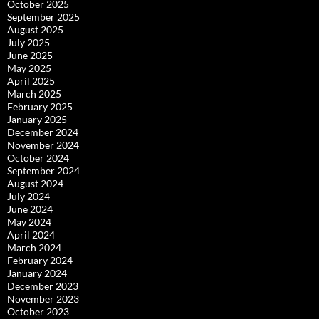
October 2025
September 2025
August 2025
July 2025
June 2025
May 2025
April 2025
March 2025
February 2025
January 2025
December 2024
November 2024
October 2024
September 2024
August 2024
July 2024
June 2024
May 2024
April 2024
March 2024
February 2024
January 2024
December 2023
November 2023
October 2023