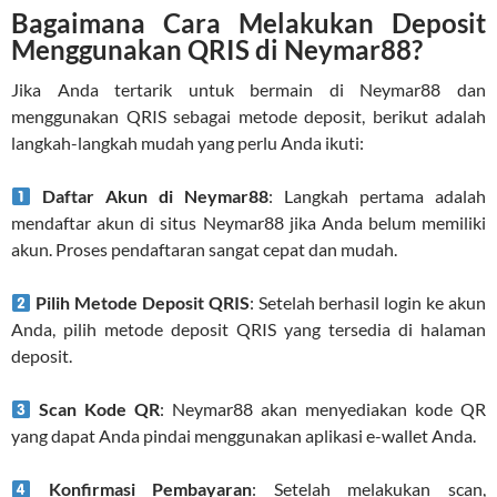
Bagaimana Cara Melakukan Deposit
Menggunakan QRIS di Neymar88?
Jika Anda tertarik untuk bermain di Neymar88 dan
menggunakan QRIS sebagai metode deposit, berikut adalah
langkah-langkah mudah yang perlu Anda ikuti:
Daftar Akun di Neymar88
: Langkah pertama adalah
mendaftar akun di situs Neymar88 jika Anda belum memiliki
akun. Proses pendaftaran sangat cepat dan mudah.
Pilih Metode Deposit QRIS
: Setelah berhasil login ke akun
Anda, pilih metode deposit QRIS yang tersedia di halaman
deposit.
Scan Kode QR
: Neymar88 akan menyediakan kode QR
yang dapat Anda pindai menggunakan aplikasi e-wallet Anda.
Konfirmasi Pembayaran
: Setelah melakukan scan,