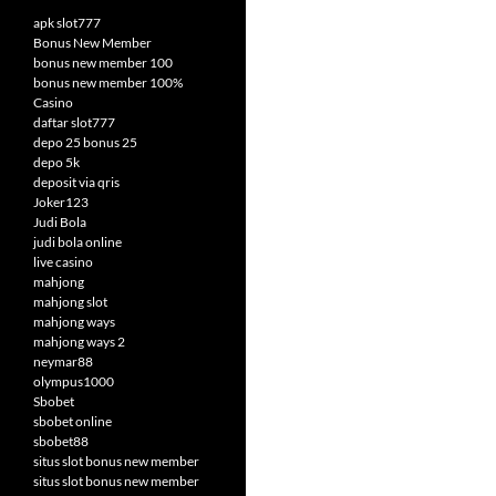
apk slot777
Bonus New Member
bonus new member 100
bonus new member 100%
Casino
daftar slot777
depo 25 bonus 25
depo 5k
deposit via qris
Joker123
Judi Bola
judi bola online
live casino
mahjong
mahjong slot
mahjong ways
mahjong ways 2
neymar88
olympus1000
Sbobet
sbobet online
sbobet88
situs slot bonus new member
situs slot bonus new member