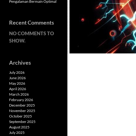
Pengalaman Bermain Optimal
Recent Comments
NO COMMENTS TO
SHOW.
Archives
July 2026
June 2026
May 2026
April 2026
March 2026
February 2026
December 2025
November 2025
October 2025
September 2025
August 2025
July 2025