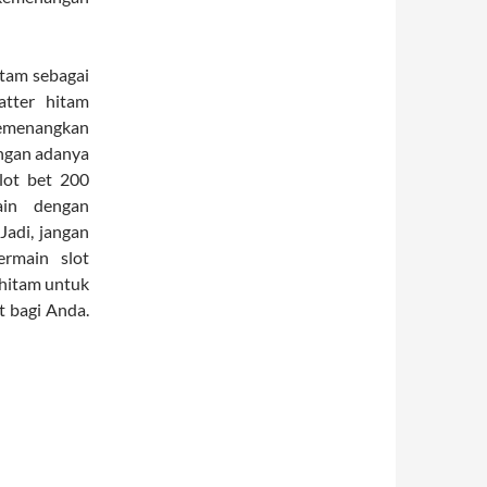
itam sebagai
atter hitam
emenangkan
ngan adanya
slot bet 200
ain dengan
Jadi, jangan
rmain slot
hitam untuk
t bagi Anda.