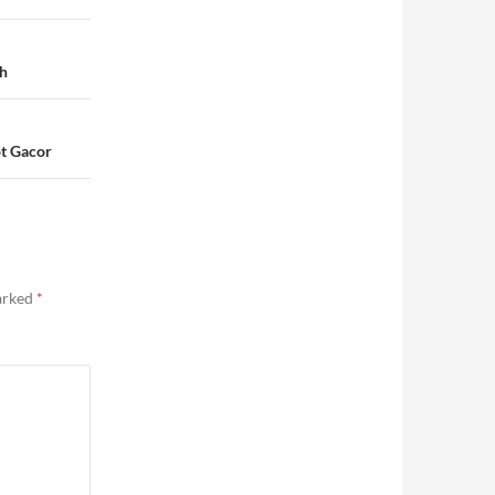
uh
t Gacor
marked
*