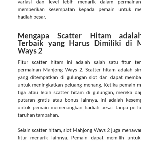
variasi dan level lebih menarik dalam permainan
memberikan kesempatan kepada pemain untuk m
hadiah besar.
Mengapa Scatter Hitam adalah
Terbaik yang Harus Dimiliki di 
Ways 2
Fitur scatter hitam ini adalah salah satu fitur te
permainan Mahjong Ways 2. Scatter hitam adalah si
yang ditempatkan di gulungan slot dan dapat memb
untuk meningkatkan peluang menang. Ketika pemain 
tiga atau lebih scatter hitam di gulungan, mereka d
putaran gratis atau bonus lainnya. Ini adalah kesem
untuk pemain memenangkan hadiah besar tanpa per
taruhan tambahan.
Selain scatter hitam, slot Mahjong Ways 2 juga menaw
fitur menarik lainnya. Pemain dapat memilih unt