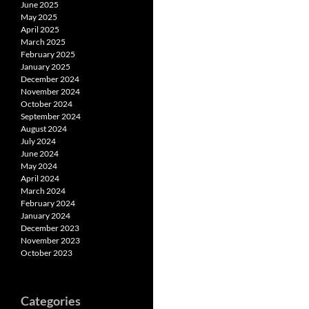
June 2025
May 2025
April 2025
March 2025
February 2025
January 2025
December 2024
November 2024
October 2024
September 2024
August 2024
July 2024
June 2024
May 2024
April 2024
March 2024
February 2024
January 2024
December 2023
November 2023
October 2023
Categories