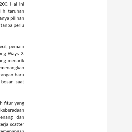
200. Hal ini
lih taruhan
anya pilihan
 tanpa perlu
ecil, pemain
ong Ways 2.
ang menarik
memenangkan
ntangan baru
 bosan saat
 fitur yang
 keberadaan
menang dan
rja scatter
 kemenangan