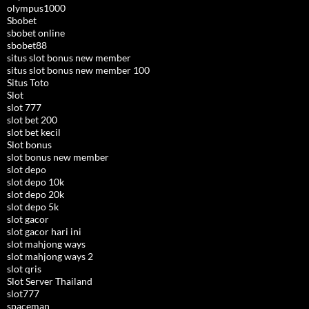
olympus1000
Sbobet
sbobet online
sbobet88
situs slot bonus new member
situs slot bonus new member 100
Situs Toto
Slot
slot 777
slot bet 200
slot bet kecil
Slot bonus
slot bonus new member
slot depo
slot depo 10k
slot depo 20k
slot depo 5k
slot gacor
slot gacor hari ini
slot mahjong ways
slot mahjong ways 2
slot qris
Slot Server Thailand
slot777
spaceman