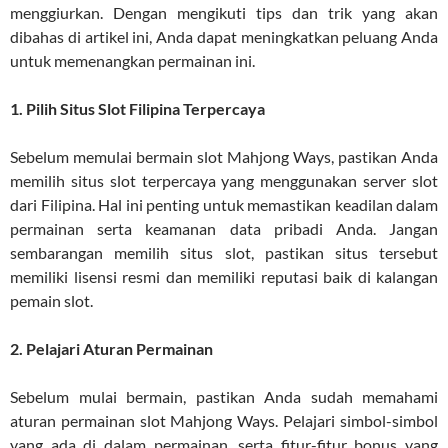
menggiurkan. Dengan mengikuti tips dan trik yang akan
dibahas di artikel ini, Anda dapat meningkatkan peluang Anda
untuk memenangkan permainan ini.
1. Pilih Situs Slot Filipina Terpercaya
Sebelum memulai bermain slot Mahjong Ways, pastikan Anda
memilih situs slot terpercaya yang menggunakan server slot
dari Filipina. Hal ini penting untuk memastikan keadilan dalam
permainan serta keamanan data pribadi Anda. Jangan
sembarangan memilih situs slot, pastikan situs tersebut
memiliki lisensi resmi dan memiliki reputasi baik di kalangan
pemain slot.
2. Pelajari Aturan Permainan
Sebelum mulai bermain, pastikan Anda sudah memahami
aturan permainan slot Mahjong Ways. Pelajari simbol-simbol
yang ada di dalam permainan, serta fitur-fitur bonus yang