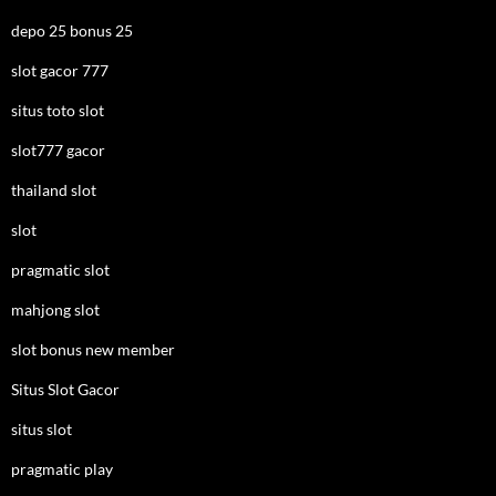
depo 25 bonus 25
slot gacor 777
situs toto slot
slot777 gacor
thailand slot
slot
pragmatic slot
mahjong slot
slot bonus new member
Situs Slot Gacor
situs slot
pragmatic play