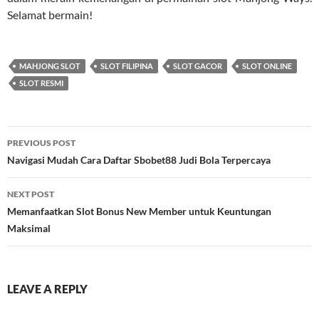
Selamat bermain!
MAHJONG SLOT
SLOT FILIPINA
SLOT GACOR
SLOT ONLINE
SLOT RESMI
Post
PREVIOUS POST
navigation
Navigasi Mudah Cara Daftar Sbobet88 Judi Bola Terpercaya
NEXT POST
Memanfaatkan Slot Bonus New Member untuk Keuntungan
Maksimal
LEAVE A REPLY