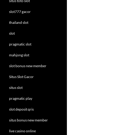
situs toto slot
slot777 gacor
thailand slot
slot
pragmatic slot
mahjong slot
slot bonus new member
Situs Slot Gacor
situs slot
pragmatic play
slot deposit qris
situs bonus new member
live casino online