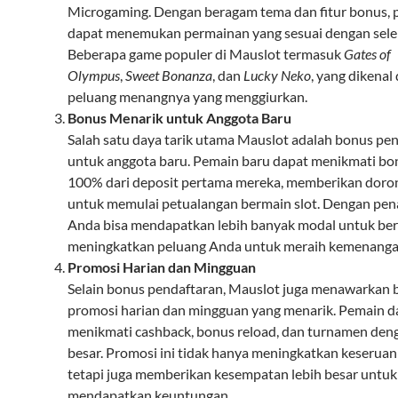
Microgaming. Dengan beragam tema dan fitur bonus,
dapat menemukan permainan yang sesuai dengan sele
Beberapa game populer di Mauslot termasuk
Gates of
Olympus
,
Sweet Bonanza
, dan
Lucky Neko
, yang dikenal
peluang menangnya yang menggiurkan.
Bonus Menarik untuk Anggota Baru
Salah satu daya tarik utama Mauslot adalah bonus pe
untuk anggota baru. Pemain baru dapat menikmati bo
100% dari deposit pertama mereka, memberikan doro
untuk memulai petualangan bermain slot. Dengan pena
Anda bisa mendapatkan lebih banyak modal untuk be
meningkatkan peluang Anda untuk meraih kemenangan
Promosi Harian dan Mingguan
Selain bonus pendaftaran, Mauslot juga menawarkan 
promosi harian dan mingguan yang menarik. Pemain d
menikmati cashback, bonus reload, dan turnamen den
besar. Promosi ini tidak hanya meningkatkan keserua
tetapi juga memberikan kesempatan lebih besar untuk
mendapatkan keuntungan.