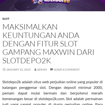
SLOT
MAKSIMALKAN
KEUNTUNGAN ANDA
DENGAN FITUR SLOT
GAMPANG MAXWIN DARI
SLOTDEPO2K
JANUARY 22, 2025
ADMIN
LEAVE A COMMENT
Slotdepo2k adalah situs web perjudian online yang populer di
kalangan penggemar slot. Dengan deposit minimal 2000,
pemain dapat mulai bermain dan berpotensi meraih
kemenangan besar di slotdepo2k.com. Slot adalah permainan
judi yang sangat populer di dunia perjudian online. Para