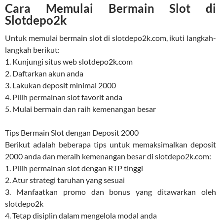
Cara Memulai Bermain Slot di
Slotdepo2k
Untuk memulai bermain slot di slotdepo2k.com, ikuti langkah-
langkah berikut:
1. Kunjungi situs web slotdepo2k.com
2. Daftarkan akun anda
3. Lakukan deposit minimal 2000
4. Pilih permainan slot favorit anda
5. Mulai bermain dan raih kemenangan besar
Tips Bermain Slot dengan Deposit 2000
Berikut adalah beberapa tips untuk memaksimalkan deposit
2000 anda dan meraih kemenangan besar di slotdepo2k.com:
1. Pilih permainan slot dengan RTP tinggi
2. Atur strategi taruhan yang sesuai
3. Manfaatkan promo dan bonus yang ditawarkan oleh
slotdepo2k
4. Tetap disiplin dalam mengelola modal anda