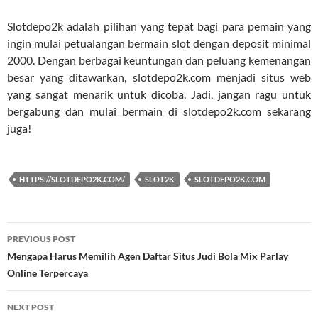
Slotdepo2k adalah pilihan yang tepat bagi para pemain yang
ingin mulai petualangan bermain slot dengan deposit minimal
2000. Dengan berbagai keuntungan dan peluang kemenangan
besar yang ditawarkan, slotdepo2k.com menjadi situs web
yang sangat menarik untuk dicoba. Jadi, jangan ragu untuk
bergabung dan mulai bermain di slotdepo2k.com sekarang
juga!
HTTPS://SLOTDEPO2K.COM/
SLOT2K
SLOTDEPO2K.COM
Post
PREVIOUS POST
navigation
Mengapa Harus Memilih Agen Daftar Situs Judi Bola Mix Parlay
Online Terpercaya
NEXT POST