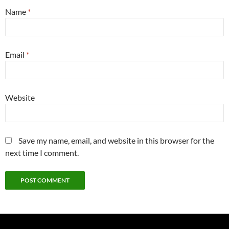
Name
*
Email
*
Website
Save my name, email, and website in this browser for the
next time I comment.