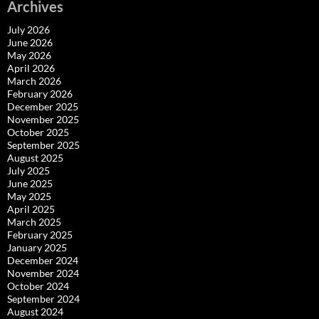
Archives
July 2026
June 2026
May 2026
April 2026
March 2026
February 2026
December 2025
November 2025
October 2025
September 2025
August 2025
July 2025
June 2025
May 2025
April 2025
March 2025
February 2025
January 2025
December 2024
November 2024
October 2024
September 2024
August 2024