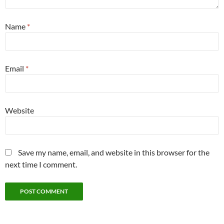
Name
*
Email
*
Website
Save my name, email, and website in this browser for the
next time I comment.