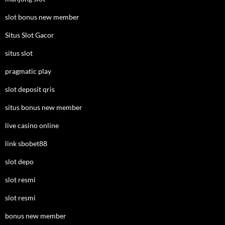
slot bonus new member
Situs Slot Gacor
situs slot
pragmatic play
slot deposit qris
situs bonus new member
live casino online
link sbobet88
slot depo
slot resmi
slot resmi
bonus new member