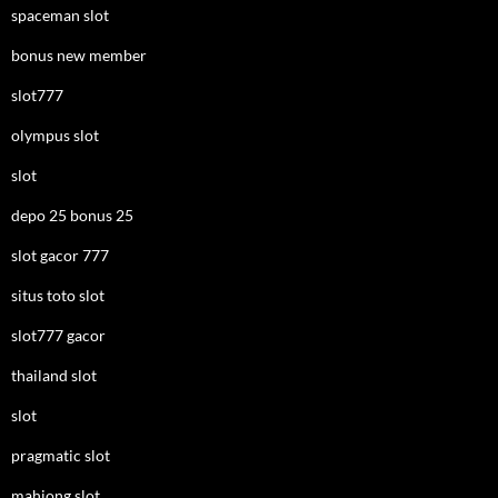
spaceman slot
bonus new member
slot777
olympus slot
slot
depo 25 bonus 25
slot gacor 777
situs toto slot
slot777 gacor
thailand slot
slot
pragmatic slot
mahjong slot