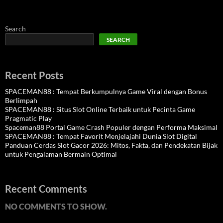
Search
SEARCH
Recent Posts
SPACEMAN88 : Tempat Berkumpulnya Game Viral dengan Bonus
Berlimpah
SPACEMAN88 : Situs Slot Online Terbaik untuk Pecinta Game
Pragmatic Play
Spaceman88 Portal Game Crash Populer dengan Performa Maksimal
SPACEMAN88 : Tempat Favorit Menjelajahi Dunia Slot Digital
Panduan Cerdas Slot Gacor 2026: Mitos, Fakta, dan Pendekatan Bijak
untuk Pengalaman Bermain Optimal
Recent Comments
NO COMMENTS TO SHOW.