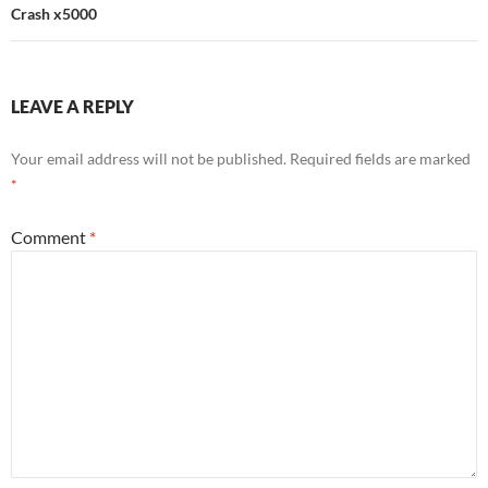
Crash x5000
LEAVE A REPLY
Your email address will not be published.
Required fields are marked
*
Comment
*