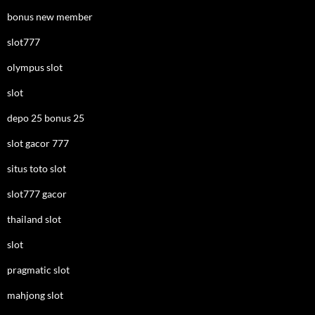
bonus new member
slot777
olympus slot
slot
depo 25 bonus 25
slot gacor 777
situs toto slot
slot777 gacor
thailand slot
slot
pragmatic slot
mahjong slot