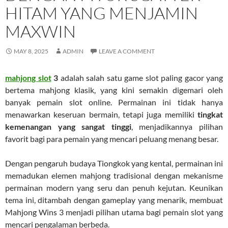
HITAM YANG MENJAMIN
MAXWIN
MAY 8, 2025
ADMIN
LEAVE A COMMENT
mahjong slot
3
adalah salah satu game slot paling gacor yang
bertema mahjong klasik, yang kini semakin digemari oleh
banyak pemain slot online. Permainan ini tidak hanya
menawarkan keseruan bermain, tetapi juga memiliki
tingkat
kemenangan yang sangat tinggi
, menjadikannya pilihan
favorit bagi para pemain yang mencari peluang menang besar.
Dengan pengaruh budaya Tiongkok yang kental, permainan ini
memadukan elemen mahjong tradisional dengan mekanisme
permainan modern yang seru dan penuh kejutan. Keunikan
tema ini, ditambah dengan gameplay yang menarik, membuat
Mahjong Wins 3 menjadi pilihan utama bagi pemain slot yang
mencari pengalaman berbeda.