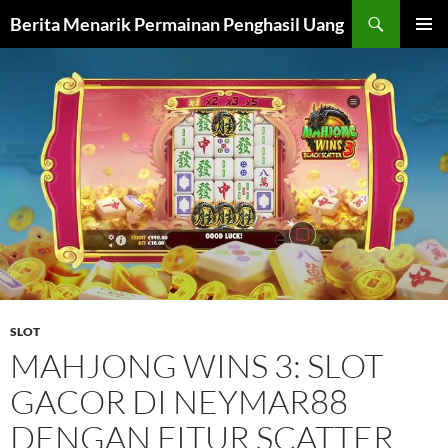
Skip
Search
Berita Menarik Permainan Penghasil Uang
to
PRIMAR
content
MENU
SLOT
MAHJONG WINS 3: SLOT
GACOR DI NEYMAR88
DENGAN FITUR SCATTER