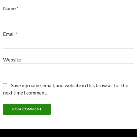
Name
*
Email
*
Website
Save my name, email, and website in this browser for the
next time I comment.