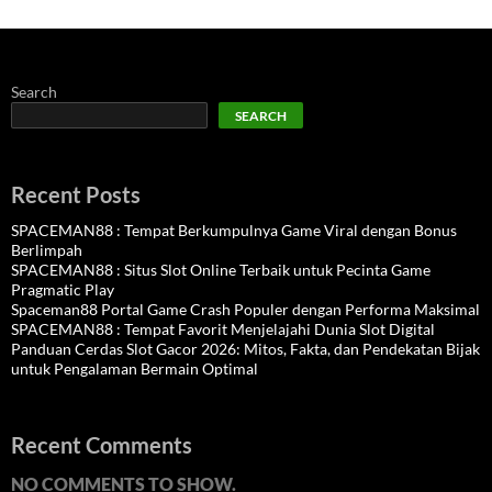
Search
SEARCH
Recent Posts
SPACEMAN88 : Tempat Berkumpulnya Game Viral dengan Bonus
Berlimpah
SPACEMAN88 : Situs Slot Online Terbaik untuk Pecinta Game
Pragmatic Play
Spaceman88 Portal Game Crash Populer dengan Performa Maksimal
SPACEMAN88 : Tempat Favorit Menjelajahi Dunia Slot Digital
Panduan Cerdas Slot Gacor 2026: Mitos, Fakta, dan Pendekatan Bijak
untuk Pengalaman Bermain Optimal
Recent Comments
NO COMMENTS TO SHOW.