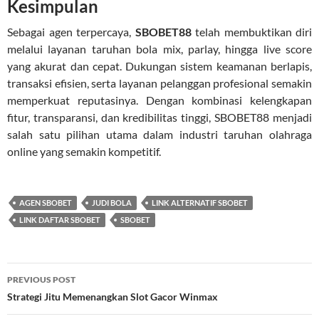
Kesimpulan
Sebagai agen terpercaya,
SBOBET88
telah membuktikan diri
melalui layanan taruhan bola mix, parlay, hingga live score
yang akurat dan cepat. Dukungan sistem keamanan berlapis,
transaksi efisien, serta layanan pelanggan profesional semakin
memperkuat reputasinya. Dengan kombinasi kelengkapan
fitur, transparansi, dan kredibilitas tinggi, SBOBET88 menjadi
salah satu pilihan utama dalam industri taruhan olahraga
online yang semakin kompetitif.
AGEN SBOBET
JUDI BOLA
LINK ALTERNATIF SBOBET
LINK DAFTAR SBOBET
SBOBET
Post
PREVIOUS POST
navigation
Strategi Jitu Memenangkan Slot Gacor Winmax