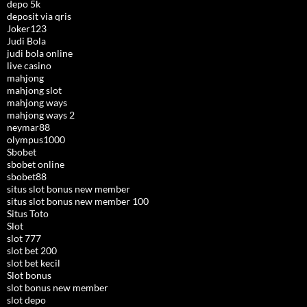
depo 5k
deposit via qris
Joker123
Judi Bola
judi bola online
live casino
mahjong
mahjong slot
mahjong ways
mahjong ways 2
neymar88
olympus1000
Sbobet
sbobet online
sbobet88
situs slot bonus new member
situs slot bonus new member 100
Situs Toto
Slot
slot 777
slot bet 200
slot bet kecil
Slot bonus
slot bonus new member
slot depo