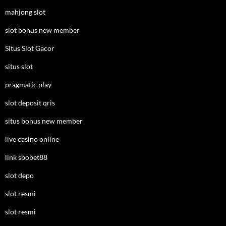
mahjong slot
slot bonus new member
Situs Slot Gacor
situs slot
pragmatic play
slot deposit qris
situs bonus new member
live casino online
link sbobet88
slot depo
slot resmi
slot resmi