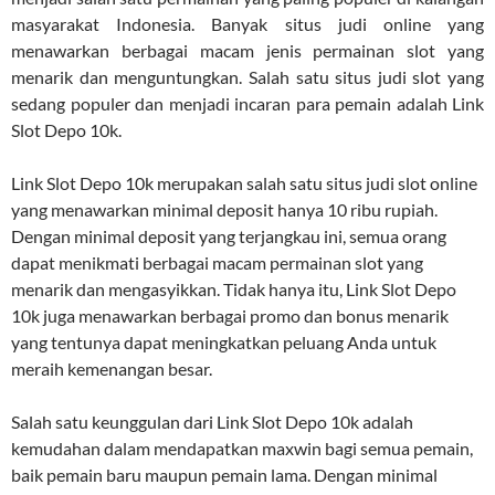
masyarakat Indonesia. Banyak situs judi online yang
menawarkan berbagai macam jenis permainan slot yang
menarik dan menguntungkan. Salah satu situs judi slot yang
sedang populer dan menjadi incaran para pemain adalah Link
Slot Depo 10k.
Link Slot Depo 10k merupakan salah satu situs judi slot online
yang menawarkan minimal deposit hanya 10 ribu rupiah.
Dengan minimal deposit yang terjangkau ini, semua orang
dapat menikmati berbagai macam permainan slot yang
menarik dan mengasyikkan. Tidak hanya itu, Link Slot Depo
10k juga menawarkan berbagai promo dan bonus menarik
yang tentunya dapat meningkatkan peluang Anda untuk
meraih kemenangan besar.
Salah satu keunggulan dari Link Slot Depo 10k adalah
kemudahan dalam mendapatkan maxwin bagi semua pemain,
baik pemain baru maupun pemain lama. Dengan minimal