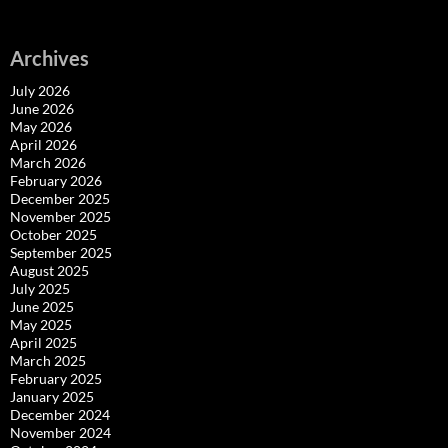
Archives
July 2026
June 2026
May 2026
April 2026
March 2026
February 2026
December 2025
November 2025
October 2025
September 2025
August 2025
July 2025
June 2025
May 2025
April 2025
March 2025
February 2025
January 2025
December 2024
November 2024