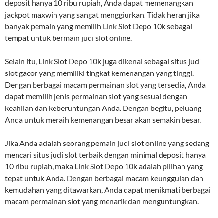
deposit hanya 10 ribu rupiah, Anda dapat memenangkan
jackpot maxwin yang sangat menggiurkan. Tidak heran jika
banyak pemain yang memilih Link Slot Depo 10k sebagai
tempat untuk bermain judi slot online.
Selain itu, Link Slot Depo 10k juga dikenal sebagai situs judi
slot gacor yang memiliki tingkat kemenangan yang tinggi.
Dengan berbagai macam permainan slot yang tersedia, Anda
dapat memilih jenis permainan slot yang sesuai dengan
keahlian dan keberuntungan Anda. Dengan begitu, peluang
Anda untuk meraih kemenangan besar akan semakin besar.
Jika Anda adalah seorang pemain judi slot online yang sedang
mencari situs judi slot terbaik dengan minimal deposit hanya
10 ribu rupiah, maka Link Slot Depo 10k adalah pilihan yang
tepat untuk Anda. Dengan berbagai macam keunggulan dan
kemudahan yang ditawarkan, Anda dapat menikmati berbagai
macam permainan slot yang menarik dan menguntungkan.