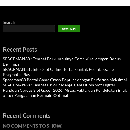
Search
SEARCH
Recent Posts
SPACEMAN88 : Tempat Berkumpulnya Game Viral dengan Bonus
Berlimpah
SPACEMAN88 : Situs Slot Online Terbaik untuk Pecinta Game
Pragmatic Play
Spaceman88 Portal Game Crash Populer dengan Performa Maksimal
SPACEMAN88 : Tempat Favorit Menjelajahi Dunia Slot Digital
Panduan Cerdas Slot Gacor 2026: Mitos, Fakta, dan Pendekatan Bijak
untuk Pengalaman Bermain Optimal
Recent Comments
NO COMMENTS TO SHOW.