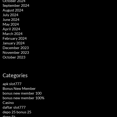
October 2024
September 2024
August 2024
July 2024
June 2024
May 2024
April 2024
March 2024
February 2024
January 2024
December 2023
November 2023
October 2023
Categories
apk slot777
Bonus New Member
bonus new member 100
bonus new member 100%
Casino
daftar slot777
depo 25 bonus 25
depo 5k