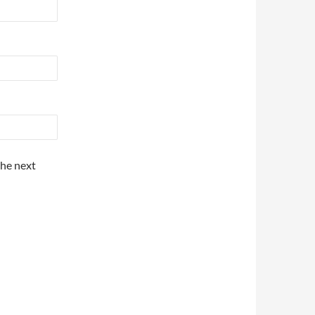
the next