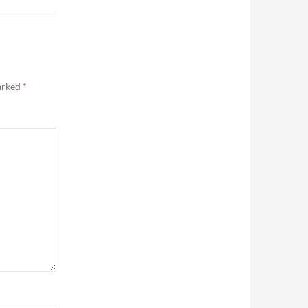
marked
*