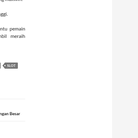
ggi.
antu pemain
bil meraih
SLOT
ngan Besar