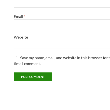
Email
*
Website
Save my name, email, and website in this browser for 
time I comment.