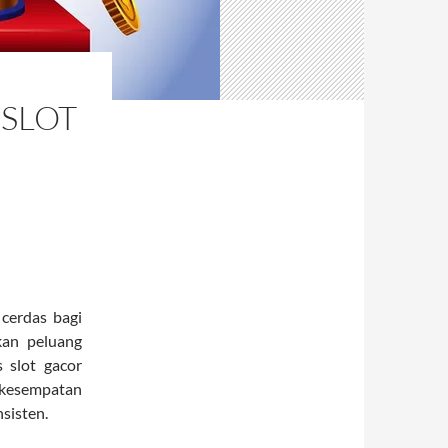
 SLOT
 cerdas bagi
an peluang
 slot gacor
 kesempatan
sisten.