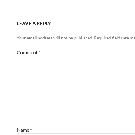
LEAVE A REPLY
Your email address will not be published.
Required fields are 
Comment
*
Name
*