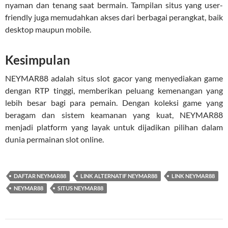
nyaman dan tenang saat bermain. Tampilan situs yang user-
friendly juga memudahkan akses dari berbagai perangkat, baik
desktop maupun mobile.
Kesimpulan
NEYMAR88 adalah situs slot gacor yang menyediakan game
dengan RTP tinggi, memberikan peluang kemenangan yang
lebih besar bagi para pemain. Dengan koleksi game yang
beragam dan sistem keamanan yang kuat, NEYMAR88
menjadi platform yang layak untuk dijadikan pilihan dalam
dunia permainan slot online.
DAFTAR NEYMAR88
LINK ALTERNATIF NEYMAR88
LINK NEYMAR88
NEYMAR88
SITUS NEYMAR88
Post