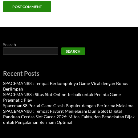
Search
SEARCH
Recent Posts
SPACEMAN88 : Tempat Berkumpulnya Game Viral dengan Bonus
Berlimpah
SPACEMAN88 : Situs Slot Online Terbaik untuk Pecinta Game
Pragmatic Play
Spaceman88 Portal Game Crash Populer dengan Performa Maksimal
SPACEMAN88 : Tempat Favorit Menjelajahi Dunia Slot Digital
Panduan Cerdas Slot Gacor 2026: Mitos, Fakta, dan Pendekatan Bijak
untuk Pengalaman Bermain Optimal