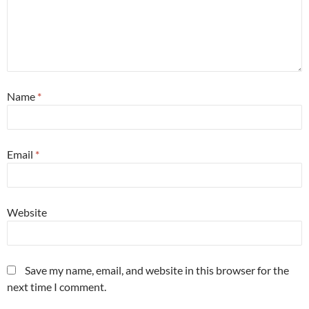
Name
*
Email
*
Website
Save my name, email, and website in this browser for the
next time I comment.