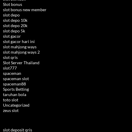
Slot bonus
slot bonus new member
slot depo
slot depo 10k
slot depo 20k
slot depo 5k
slot gacor
slot gacor hari ini
slot mahjong ways
slot mahjong ways 2
slot qris
Slot Server Thailand
slot777
spaceman
spaceman slot
spaceman88
Sports Betting
taruhan bola
toto slot
Uncategorized
zeus slot
slot deposit qris