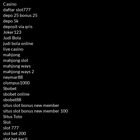
Casino
daftar slot777
depo 25 bonus 25
depo 5k
deposit via qris
Joker123
Judi Bola
judi bola online
live casino
mahjong
mahjong slot
mahjong ways
mahjong ways 2
neymar88
olympus1000
Sbobet
sbobet online
sbobet88
situs slot bonus new member
situs slot bonus new member 100
Situs Toto
Slot
slot 777
slot bet 200
slot bet kecil