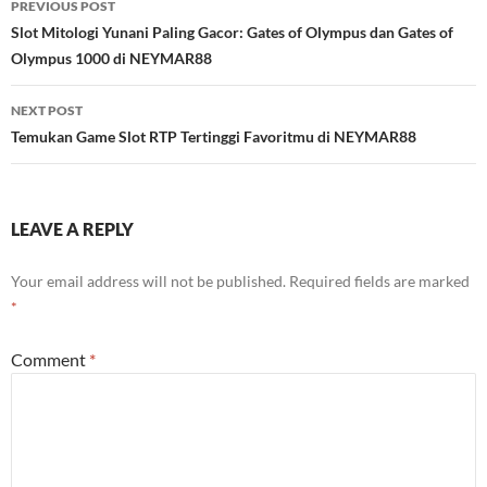
PREVIOUS POST
navigation
Slot Mitologi Yunani Paling Gacor: Gates of Olympus dan Gates of
Olympus 1000 di NEYMAR88
NEXT POST
Temukan Game Slot RTP Tertinggi Favoritmu di NEYMAR88
LEAVE A REPLY
Your email address will not be published.
Required fields are marked
*
Comment
*