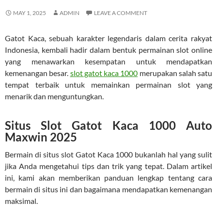
MAY 1, 2025
ADMIN
LEAVE A COMMENT
Gatot Kaca, sebuah karakter legendaris dalam cerita rakyat
Indonesia, kembali hadir dalam bentuk permainan slot online
yang menawarkan kesempatan untuk mendapatkan
kemenangan besar.
slot gatot kaca 1000
merupakan salah satu
tempat terbaik untuk memainkan permainan slot yang
menarik dan menguntungkan.
Situs Slot Gatot Kaca 1000 Auto
Maxwin 2025
Bermain di situs slot Gatot Kaca 1000 bukanlah hal yang sulit
jika Anda mengetahui tips dan trik yang tepat. Dalam artikel
ini, kami akan memberikan panduan lengkap tentang cara
bermain di situs ini dan bagaimana mendapatkan kemenangan
maksimal.