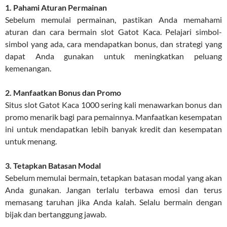
1. Pahami Aturan Permainan
Sebelum memulai permainan, pastikan Anda memahami
aturan dan cara bermain slot Gatot Kaca. Pelajari simbol-
simbol yang ada, cara mendapatkan bonus, dan strategi yang
dapat Anda gunakan untuk meningkatkan peluang
kemenangan.
2. Manfaatkan Bonus dan Promo
Situs slot Gatot Kaca 1000 sering kali menawarkan bonus dan
promo menarik bagi para pemainnya. Manfaatkan kesempatan
ini untuk mendapatkan lebih banyak kredit dan kesempatan
untuk menang.
3. Tetapkan Batasan Modal
Sebelum memulai bermain, tetapkan batasan modal yang akan
Anda gunakan. Jangan terlalu terbawa emosi dan terus
memasang taruhan jika Anda kalah. Selalu bermain dengan
bijak dan bertanggung jawab.