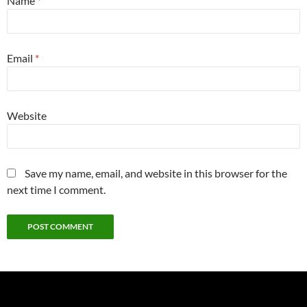
Name
*
Email
*
Website
Save my name, email, and website in this browser for the
next time I comment.