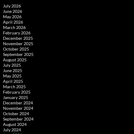
July 2026
June 2026
May 2026
April 2026
March 2026
February 2026
December 2025
November 2025
October 2025
September 2025
August 2025
July 2025
June 2025
May 2025
April 2025
March 2025
February 2025
January 2025
December 2024
November 2024
October 2024
September 2024
August 2024
July 2024