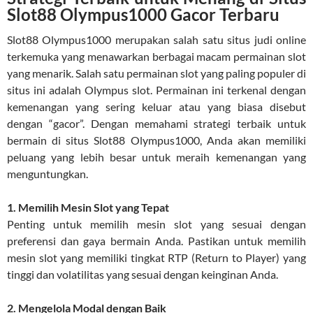
Slot88 Olympus1000 Gacor Terbaru
Slot88 Olympus1000 merupakan salah satu situs judi online
terkemuka yang menawarkan berbagai macam permainan slot
yang menarik. Salah satu permainan slot yang paling populer di
situs ini adalah Olympus slot. Permainan ini terkenal dengan
kemenangan yang sering keluar atau yang biasa disebut
dengan “gacor”. Dengan memahami strategi terbaik untuk
bermain di situs Slot88 Olympus1000, Anda akan memiliki
peluang yang lebih besar untuk meraih kemenangan yang
menguntungkan.
1. Memilih Mesin Slot yang Tepat
Penting untuk memilih mesin slot yang sesuai dengan
preferensi dan gaya bermain Anda. Pastikan untuk memilih
mesin slot yang memiliki tingkat RTP (Return to Player) yang
tinggi dan volatilitas yang sesuai dengan keinginan Anda.
2. Mengelola Modal dengan Baik