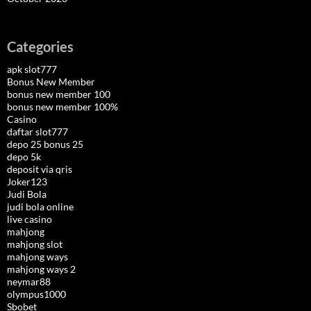
Categories
apk slot777
Bonus New Member
bonus new member 100
bonus new member 100%
Casino
daftar slot777
depo 25 bonus 25
depo 5k
deposit via qris
Joker123
Judi Bola
judi bola online
live casino
mahjong
mahjong slot
mahjong ways
mahjong ways 2
neymar88
olympus1000
Sbobet