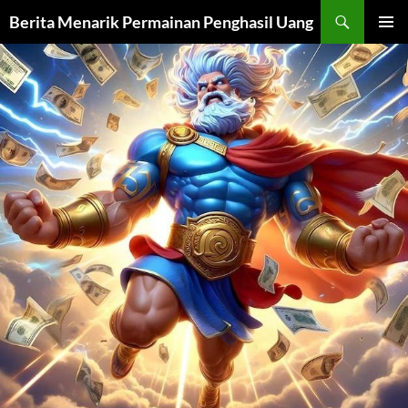
Skip
Search
Berita Menarik Permainan Penghasil Uang
to
PRIMAR
content
MENU