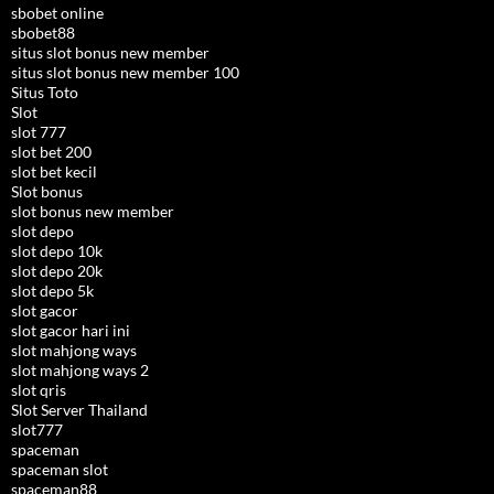
sbobet online
sbobet88
situs slot bonus new member
situs slot bonus new member 100
Situs Toto
Slot
slot 777
slot bet 200
slot bet kecil
Slot bonus
slot bonus new member
slot depo
slot depo 10k
slot depo 20k
slot depo 5k
slot gacor
slot gacor hari ini
slot mahjong ways
slot mahjong ways 2
slot qris
Slot Server Thailand
slot777
spaceman
spaceman slot
spaceman88