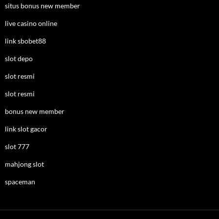
situs bonus new member
live casino online
link sbobet88
slot depo
slot resmi
slot resmi
bonus new member
link slot gacor
slot 777
mahjong slot
spaceman