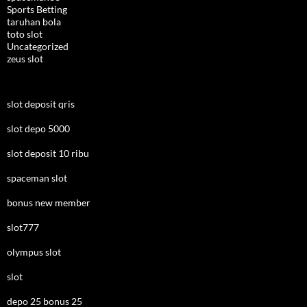
Sports Betting
taruhan bola
toto slot
Uncategorized
zeus slot
slot deposit qris
slot depo 5000
slot deposit 10 ribu
spaceman slot
bonus new member
slot777
olympus slot
slot
depo 25 bonus 25