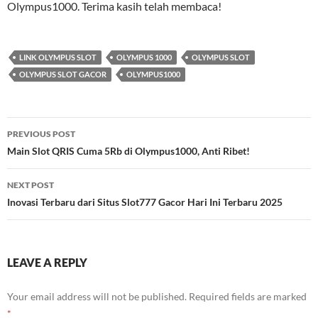
Olympus1000. Terima kasih telah membaca!
LINK OLYMPUS SLOT
OLYMPUS 1000
OLYMPUS SLOT
OLYMPUS SLOT GACOR
OLYMPUS1000
Post
PREVIOUS POST
navigation
Main Slot QRIS Cuma 5Rb di Olympus1000, Anti Ribet!
NEXT POST
Inovasi Terbaru dari Situs Slot777 Gacor Hari Ini Terbaru 2025
LEAVE A REPLY
Your email address will not be published.
Required fields are marked
*