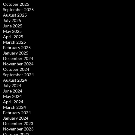
October 2025
September 2025
August 2025
July 2025
June 2025
May 2025
April 2025
March 2025
February 2025
January 2025
December 2024
November 2024
October 2024
September 2024
August 2024
July 2024
June 2024
May 2024
April 2024
March 2024
February 2024
January 2024
December 2023
November 2023
October 2023