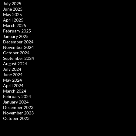
July 2025
June 2025
May 2025
April 2025
March 2025
February 2025
January 2025
December 2024
November 2024
October 2024
September 2024
August 2024
July 2024
June 2024
May 2024
April 2024
March 2024
February 2024
January 2024
December 2023
November 2023
October 2023