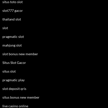
situs toto slot
slot777 gacor
thailand slot
slot
pragmatic slot
mahjong slot
slot bonus new member
Situs Slot Gacor
situs slot
pragmatic play
slot deposit qris
situs bonus new member
live casino online