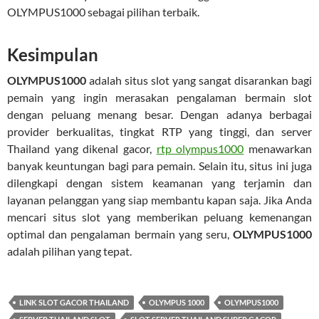
OLYMPUS1000 sebagai pilihan terbaik.
Kesimpulan
OLYMPUS1000
adalah situs slot yang sangat disarankan bagi
pemain yang ingin merasakan pengalaman bermain slot
dengan peluang menang besar. Dengan adanya berbagai
provider berkualitas, tingkat RTP yang tinggi, dan server
Thailand yang dikenal gacor,
rtp olympus1000
menawarkan
banyak keuntungan bagi para pemain. Selain itu, situs ini juga
dilengkapi dengan sistem keamanan yang terjamin dan
layanan pelanggan yang siap membantu kapan saja. Jika Anda
mencari situs slot yang memberikan peluang kemenangan
optimal dan pengalaman bermain yang seru,
OLYMPUS1000
adalah pilihan yang tepat.
LINK SLOT GACOR THAILAND
OLYMPUS 1000
OLYMPUS1000