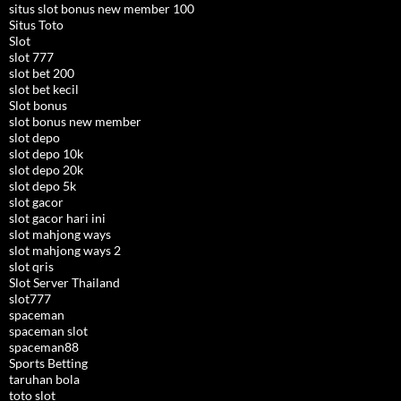
situs slot bonus new member 100
Situs Toto
Slot
slot 777
slot bet 200
slot bet kecil
Slot bonus
slot bonus new member
slot depo
slot depo 10k
slot depo 20k
slot depo 5k
slot gacor
slot gacor hari ini
slot mahjong ways
slot mahjong ways 2
slot qris
Slot Server Thailand
slot777
spaceman
spaceman slot
spaceman88
Sports Betting
taruhan bola
toto slot