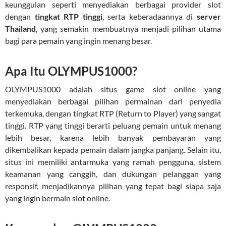
keunggulan seperti menyediakan berbagai provider slot
dengan
tingkat RTP tinggi
, serta keberadaannya di
server
Thailand
, yang semakin membuatnya menjadi pilihan utama
bagi para pemain yang ingin menang besar.
Apa Itu OLYMPUS1000?
OLYMPUS1000 adalah situs game slot online yang
menyediakan berbagai pilihan permainan dari penyedia
terkemuka, dengan tingkat RTP (Return to Player) yang sangat
tinggi. RTP yang tinggi berarti peluang pemain untuk menang
lebih besar, karena lebih banyak pembayaran yang
dikembalikan kepada pemain dalam jangka panjang. Selain itu,
situs ini memiliki antarmuka yang ramah pengguna, sistem
keamanan yang canggih, dan dukungan pelanggan yang
responsif, menjadikannya pilihan yang tepat bagi siapa saja
yang ingin bermain slot online.