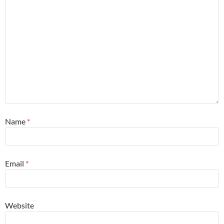
Name
*
Email
*
Website