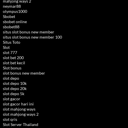
mahjong ways 2
neymar88
olympus1000
Sbobet
sbobet online
sbobet88
situs slot bonus new member
situs slot bonus new member 100
Situs Toto
Slot
slot 777
slot bet 200
slot bet kecil
Slot bonus
slot bonus new member
slot depo
slot depo 10k
slot depo 20k
slot depo 5k
slot gacor
slot gacor hari ini
slot mahjong ways
slot mahjong ways 2
slot qris
Slot Server Thailand