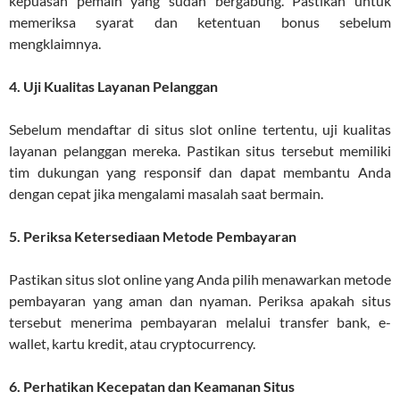
kepuasan pemain yang sudah bergabung. Pastikan untuk
memeriksa syarat dan ketentuan bonus sebelum
mengklaimnya.
4. Uji Kualitas Layanan Pelanggan
Sebelum mendaftar di situs slot online tertentu, uji kualitas
layanan pelanggan mereka. Pastikan situs tersebut memiliki
tim dukungan yang responsif dan dapat membantu Anda
dengan cepat jika mengalami masalah saat bermain.
5. Periksa Ketersediaan Metode Pembayaran
Pastikan situs slot online yang Anda pilih menawarkan metode
pembayaran yang aman dan nyaman. Periksa apakah situs
tersebut menerima pembayaran melalui transfer bank, e-
wallet, kartu kredit, atau cryptocurrency.
6. Perhatikan Kecepatan dan Keamanan Situs