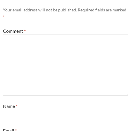
Your email address will not be published.
Required fields are marked
*
Comment
*
Name
*
Email
*