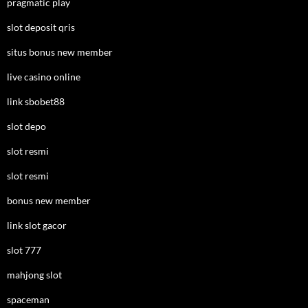
pragmatic play
slot deposit qris
situs bonus new member
live casino online
link sbobet88
slot depo
slot resmi
slot resmi
bonus new member
link slot gacor
slot 777
mahjong slot
spaceman