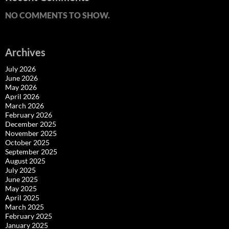
NO COMMENTS TO SHOW.
Archives
July 2026
June 2026
May 2026
April 2026
March 2026
February 2026
December 2025
November 2025
October 2025
September 2025
August 2025
July 2025
June 2025
May 2025
April 2025
March 2025
February 2025
January 2025