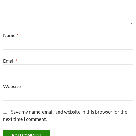
Name
*
Email
*
Website
Save my name, email, and website in this browser for the
next time I comment.