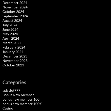
December 2024
November 2024
October 2024
September 2024
August 2024
July 2024
June 2024
May 2024
April 2024
March 2024
February 2024
January 2024
December 2023
November 2023
October 2023
Categories
apk slot777
Bonus New Member
bonus new member 100
bonus new member 100%
Casino