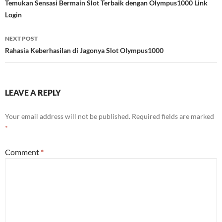
navigation
Temukan Sensasi Bermain Slot Terbaik dengan Olympus1000 Link
Login
NEXT POST
Rahasia Keberhasilan di Jagonya Slot Olympus1000
LEAVE A REPLY
Your email address will not be published.
Required fields are marked
*
Comment
*