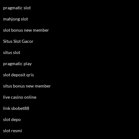
pragmatic slot
mahjong slot
slot bonus new member
Situs Slot Gacor
situs slot
pragmatic play
slot deposit qris
situs bonus new member
live casino online
link sbobet88
slot depo
slot resmi