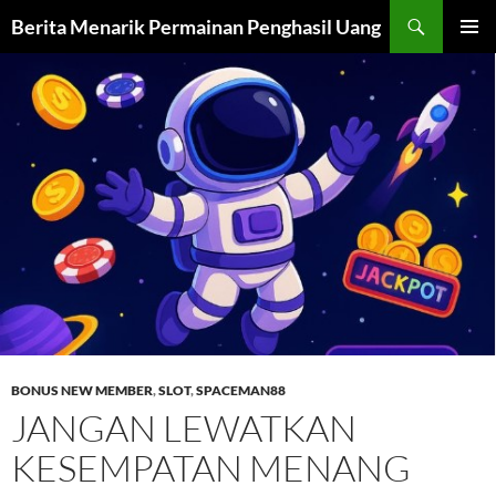
Skip
Search
Berita Menarik Permainan Penghasil Uang
to
PRIMAR
content
MENU
BONUS NEW MEMBER
,
SLOT
,
SPACEMAN88
JANGAN LEWATKAN
KESEMPATAN MENANG