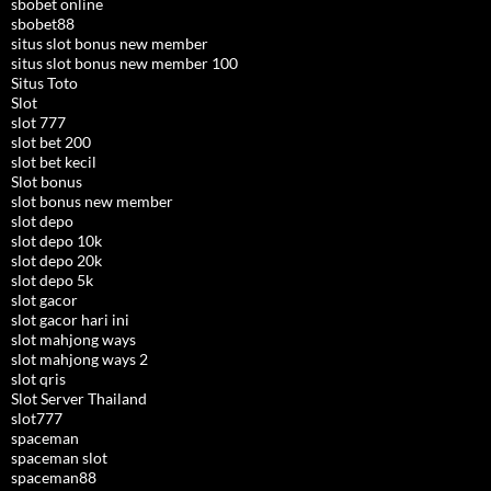
sbobet online
sbobet88
situs slot bonus new member
situs slot bonus new member 100
Situs Toto
Slot
slot 777
slot bet 200
slot bet kecil
Slot bonus
slot bonus new member
slot depo
slot depo 10k
slot depo 20k
slot depo 5k
slot gacor
slot gacor hari ini
slot mahjong ways
slot mahjong ways 2
slot qris
Slot Server Thailand
slot777
spaceman
spaceman slot
spaceman88