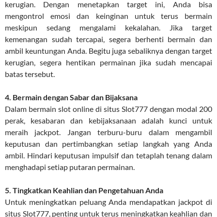
kerugian. Dengan menetapkan target ini, Anda bisa
mengontrol emosi dan keinginan untuk terus bermain
meskipun sedang mengalami kekalahan. Jika target
kemenangan sudah tercapai, segera berhenti bermain dan
ambil keuntungan Anda. Begitu juga sebaliknya dengan target
kerugian, segera hentikan permainan jika sudah mencapai
batas tersebut.
4. Bermain dengan Sabar dan Bijaksana
Dalam bermain slot online di situs Slot777 dengan modal 200
perak, kesabaran dan kebijaksanaan adalah kunci untuk
meraih jackpot. Jangan terburu-buru dalam mengambil
keputusan dan pertimbangkan setiap langkah yang Anda
ambil. Hindari keputusan impulsif dan tetaplah tenang dalam
menghadapi setiap putaran permainan.
5. Tingkatkan Keahlian dan Pengetahuan Anda
Untuk meningkatkan peluang Anda mendapatkan jackpot di
situs Slot777, penting untuk terus meningkatkan keahlian dan