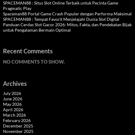
SPACEMAN88 : Situs Slot Online Terbaik untuk Pecinta Game
Pragmatic Play
Spaceman88 Portal Game Crash Populer dengan Performa Maksimal
SPACEMAN88 : Tempat Favorit Menjelajahi Dunia Slot Digital
Panduan Cerdas Slot Gacor 2026: Mitos, Fakta, dan Pendekatan Bijak
untuk Pengalaman Bermain Optimal
Recent Comments
NO COMMENTS TO SHOW.
Archives
July 2026
June 2026
May 2026
April 2026
March 2026
February 2026
December 2025
November 2025