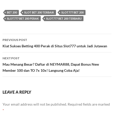
BET 200
SLOT BET 200 TERBAIK
SLOT777 BET 200
SLOT777 BET 200 PERAK
SLOT777 BET 200 TERBARU
Post
PREVIOUS POST
navigation
Kiat Sukses Betting 400 Perak di Situs Slot777 untuk Jadi Jutawan
NEXT POST
Mau Menang Besar? Daftar di NEYMAR88, Dapat Bonus New
Member 100 dan TO 7x 10x! Langsung Coba Aja!
LEAVE A REPLY
Your email address will not be published.
Required fields are marked
*