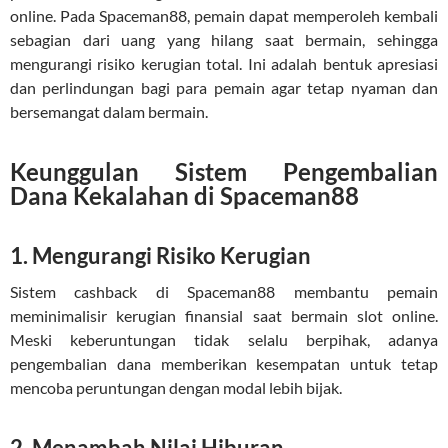
online. Pada Spaceman88, pemain dapat memperoleh kembali
sebagian dari uang yang hilang saat bermain, sehingga
mengurangi risiko kerugian total. Ini adalah bentuk apresiasi
dan perlindungan bagi para pemain agar tetap nyaman dan
bersemangat dalam bermain.
Keunggulan Sistem Pengembalian
Dana Kekalahan di Spaceman88
1. Mengurangi Risiko Kerugian
Sistem cashback di Spaceman88 membantu pemain
meminimalisir kerugian finansial saat bermain slot online.
Meski keberuntungan tidak selalu berpihak, adanya
pengembalian dana memberikan kesempatan untuk tetap
mencoba peruntungan dengan modal lebih bijak.
2. Menambah Nilai Hiburan