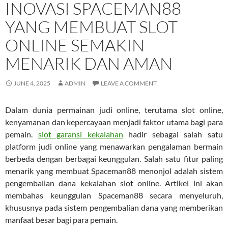
INOVASI SPACEMAN88
YANG MEMBUAT SLOT
ONLINE SEMAKIN
MENARIK DAN AMAN
JUNE 4, 2025
ADMIN
LEAVE A COMMENT
Dalam dunia permainan judi online, terutama slot online,
kenyamanan dan kepercayaan menjadi faktor utama bagi para
pemain.
slot garansi kekalahan
hadir sebagai salah satu
platform judi online yang menawarkan pengalaman bermain
berbeda dengan berbagai keunggulan. Salah satu fitur paling
menarik yang membuat Spaceman88 menonjol adalah sistem
pengembalian dana kekalahan slot online. Artikel ini akan
membahas keunggulan Spaceman88 secara menyeluruh,
khususnya pada sistem pengembalian dana yang memberikan
manfaat besar bagi para pemain.