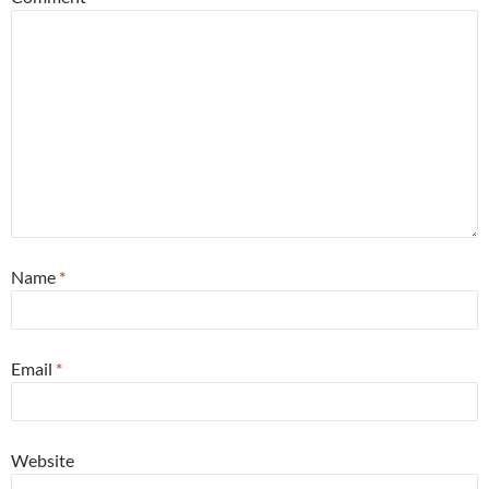
Name
*
Email
*
Website