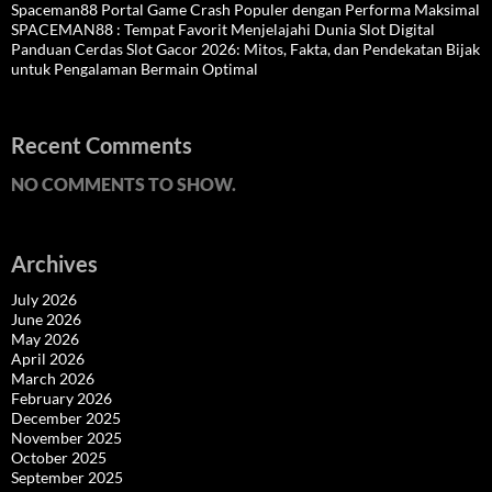
Spaceman88 Portal Game Crash Populer dengan Performa Maksimal
SPACEMAN88 : Tempat Favorit Menjelajahi Dunia Slot Digital
Panduan Cerdas Slot Gacor 2026: Mitos, Fakta, dan Pendekatan Bijak
untuk Pengalaman Bermain Optimal
Recent Comments
NO COMMENTS TO SHOW.
Archives
July 2026
June 2026
May 2026
April 2026
March 2026
February 2026
December 2025
November 2025
October 2025
September 2025