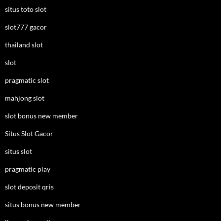
situs toto slot
slot777 gacor
thailand slot
slot
pragmatic slot
mahjong slot
slot bonus new member
Situs Slot Gacor
situs slot
pragmatic play
slot deposit qris
situs bonus new member