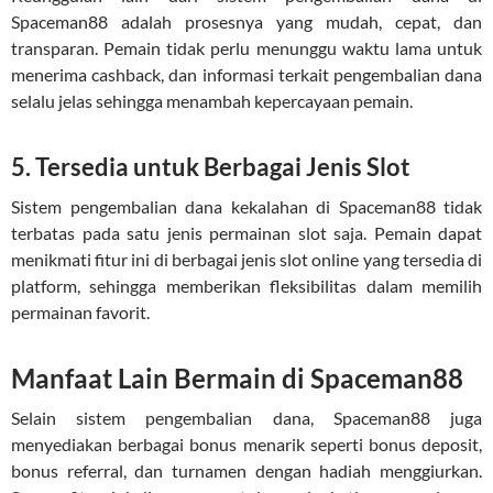
Spaceman88 adalah prosesnya yang mudah, cepat, dan
transparan. Pemain tidak perlu menunggu waktu lama untuk
menerima cashback, dan informasi terkait pengembalian dana
selalu jelas sehingga menambah kepercayaan pemain.
5. Tersedia untuk Berbagai Jenis Slot
Sistem pengembalian dana kekalahan di Spaceman88 tidak
terbatas pada satu jenis permainan slot saja. Pemain dapat
menikmati fitur ini di berbagai jenis slot online yang tersedia di
platform, sehingga memberikan fleksibilitas dalam memilih
permainan favorit.
Manfaat Lain Bermain di Spaceman88
Selain sistem pengembalian dana, Spaceman88 juga
menyediakan berbagai bonus menarik seperti bonus deposit,
bonus referral, dan turnamen dengan hadiah menggiurkan.