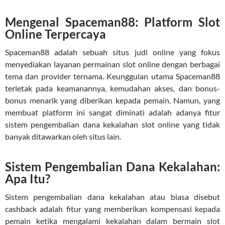
Mengenal Spaceman88: Platform Slot
Online Terpercaya
Spaceman88 adalah sebuah situs judi online yang fokus
menyediakan layanan permainan slot online dengan berbagai
tema dan provider ternama. Keunggulan utama Spaceman88
terletak pada keamanannya, kemudahan akses, dan bonus-
bonus menarik yang diberikan kepada pemain. Namun, yang
membuat platform ini sangat diminati adalah adanya fitur
sistem pengembalian dana kekalahan slot online yang tidak
banyak ditawarkan oleh situs lain.
Sistem Pengembalian Dana Kekalahan:
Apa Itu?
Sistem pengembalian dana kekalahan atau biasa disebut
cashback adalah fitur yang memberikan kompensasi kepada
pemain ketika mengalami kekalahan dalam bermain slot