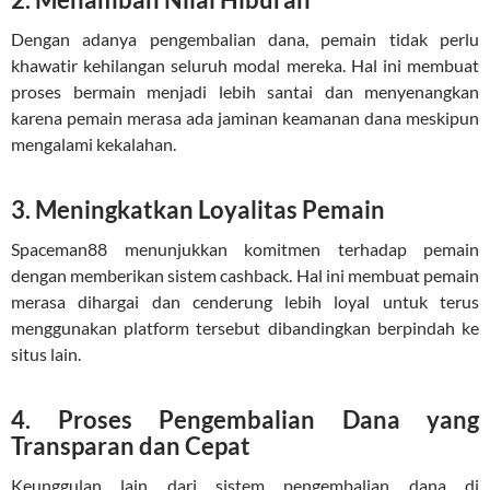
Dengan adanya pengembalian dana, pemain tidak perlu
khawatir kehilangan seluruh modal mereka. Hal ini membuat
proses bermain menjadi lebih santai dan menyenangkan
karena pemain merasa ada jaminan keamanan dana meskipun
mengalami kekalahan.
3. Meningkatkan Loyalitas Pemain
Spaceman88 menunjukkan komitmen terhadap pemain
dengan memberikan sistem cashback. Hal ini membuat pemain
merasa dihargai dan cenderung lebih loyal untuk terus
menggunakan platform tersebut dibandingkan berpindah ke
situs lain.
4. Proses Pengembalian Dana yang
Transparan dan Cepat
Keunggulan lain dari sistem pengembalian dana di