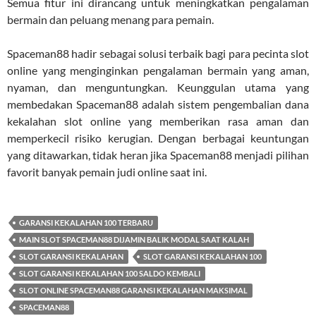
Semua fitur ini dirancang untuk meningkatkan pengalaman
bermain dan peluang menang para pemain.
Spaceman88 hadir sebagai solusi terbaik bagi para pecinta slot
online yang menginginkan pengalaman bermain yang aman,
nyaman, dan menguntungkan. Keunggulan utama yang
membedakan Spaceman88 adalah sistem pengembalian dana
kekalahan slot online yang memberikan rasa aman dan
memperkecil risiko kerugian. Dengan berbagai keuntungan
yang ditawarkan, tidak heran jika Spaceman88 menjadi pilihan
favorit banyak pemain judi online saat ini.
GARANSI KEKALAHAN 100 TERBARU
MAIN SLOT SPACEMAN88 DIJAMIN BALIK MODAL SAAT KALAH
SLOT GARANSI KEKALAHAN
SLOT GARANSI KEKALAHAN 100
SLOT GARANSI KEKALAHAN 100 SALDO KEMBALI
SLOT ONLINE SPACEMAN88 GARANSI KEKALAHAN MAKSIMAL
SPACEMAN88