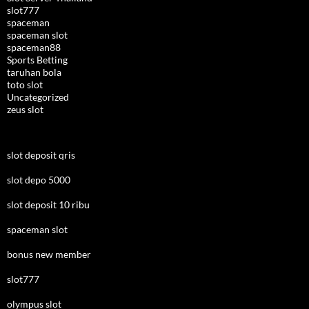
slot777
spaceman
spaceman slot
spaceman88
Sports Betting
taruhan bola
toto slot
Uncategorized
zeus slot
slot deposit qris
slot depo 5000
slot deposit 10 ribu
spaceman slot
bonus new member
slot777
olympus slot