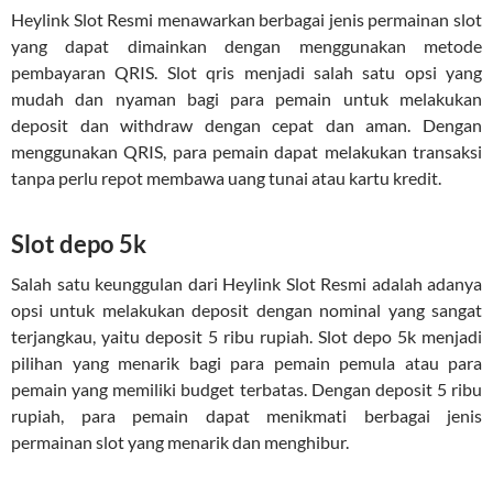
Heylink Slot Resmi menawarkan berbagai jenis permainan slot
yang dapat dimainkan dengan menggunakan metode
pembayaran QRIS. Slot qris menjadi salah satu opsi yang
mudah dan nyaman bagi para pemain untuk melakukan
deposit dan withdraw dengan cepat dan aman. Dengan
menggunakan QRIS, para pemain dapat melakukan transaksi
tanpa perlu repot membawa uang tunai atau kartu kredit.
Slot depo 5k
Salah satu keunggulan dari Heylink Slot Resmi adalah adanya
opsi untuk melakukan deposit dengan nominal yang sangat
terjangkau, yaitu deposit 5 ribu rupiah. Slot depo 5k menjadi
pilihan yang menarik bagi para pemain pemula atau para
pemain yang memiliki budget terbatas. Dengan deposit 5 ribu
rupiah, para pemain dapat menikmati berbagai jenis
permainan slot yang menarik dan menghibur.