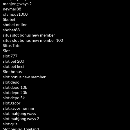
mahjong ways 2
neymar88
olympus1000
Sbobet
sbobet online
sbobet88
situs slot bonus new member
situs slot bonus new member 100
Situs Toto
Slot
slot 777
slot bet 200
slot bet kecil
Slot bonus
slot bonus new member
slot depo
slot depo 10k
slot depo 20k
slot depo 5k
slot gacor
slot gacor hari ini
slot mahjong ways
slot mahjong ways 2
slot qris
Slot Server Thailand