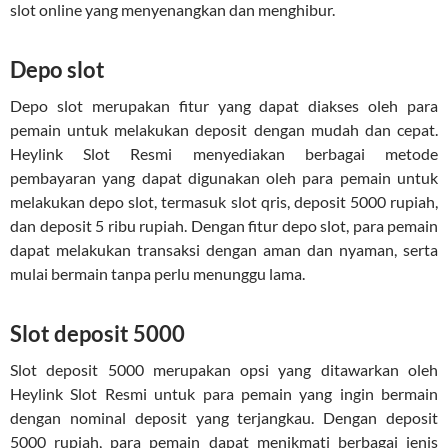
slot online yang menyenangkan dan menghibur.
Depo slot
Depo slot merupakan fitur yang dapat diakses oleh para
pemain untuk melakukan deposit dengan mudah dan cepat.
Heylink Slot Resmi menyediakan berbagai metode
pembayaran yang dapat digunakan oleh para pemain untuk
melakukan depo slot, termasuk slot qris, deposit 5000 rupiah,
dan deposit 5 ribu rupiah. Dengan fitur depo slot, para pemain
dapat melakukan transaksi dengan aman dan nyaman, serta
mulai bermain tanpa perlu menunggu lama.
Slot deposit 5000
Slot deposit 5000 merupakan opsi yang ditawarkan oleh
Heylink Slot Resmi untuk para pemain yang ingin bermain
dengan nominal deposit yang terjangkau. Dengan deposit
5000 rupiah, para pemain dapat menikmati berbagai jenis