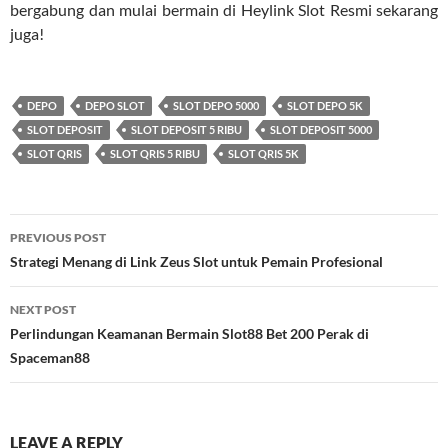
bergabung dan mulai bermain di Heylink Slot Resmi sekarang
juga!
DEPO
DEPO SLOT
SLOT DEPO 5000
SLOT DEPO 5K
SLOT DEPOSIT
SLOT DEPOSIT 5 RIBU
SLOT DEPOSIT 5000
SLOT QRIS
SLOT QRIS 5 RIBU
SLOT QRIS 5K
Post
PREVIOUS POST
navigation
Strategi Menang di Link Zeus Slot untuk Pemain Profesional
NEXT POST
Perlindungan Keamanan Bermain Slot88 Bet 200 Perak di
Spaceman88
LEAVE A REPLY