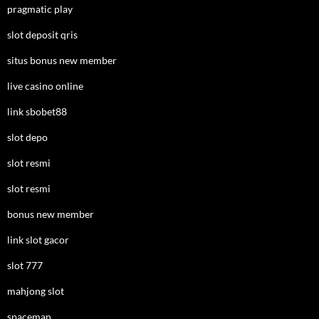
pragmatic play
slot deposit qris
situs bonus new member
live casino online
link sbobet88
slot depo
slot resmi
slot resmi
bonus new member
link slot gacor
slot 777
mahjong slot
spaceman