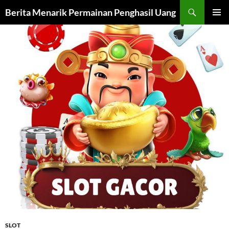
Skip
Search
Berita Menarik Permainan Penghasil Uang
to
PRIMAR
content
MENU
SLOT