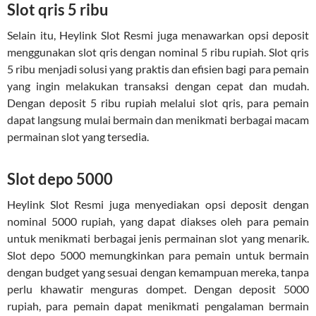
Slot qris 5 ribu
Selain itu, Heylink Slot Resmi juga menawarkan opsi deposit
menggunakan slot qris dengan nominal 5 ribu rupiah. Slot qris
5 ribu menjadi solusi yang praktis dan efisien bagi para pemain
yang ingin melakukan transaksi dengan cepat dan mudah.
Dengan deposit 5 ribu rupiah melalui slot qris, para pemain
dapat langsung mulai bermain dan menikmati berbagai macam
permainan slot yang tersedia.
Slot depo 5000
Heylink Slot Resmi juga menyediakan opsi deposit dengan
nominal 5000 rupiah, yang dapat diakses oleh para pemain
untuk menikmati berbagai jenis permainan slot yang menarik.
Slot depo 5000 memungkinkan para pemain untuk bermain
dengan budget yang sesuai dengan kemampuan mereka, tanpa
perlu khawatir menguras dompet. Dengan deposit 5000
rupiah, para pemain dapat menikmati pengalaman bermain