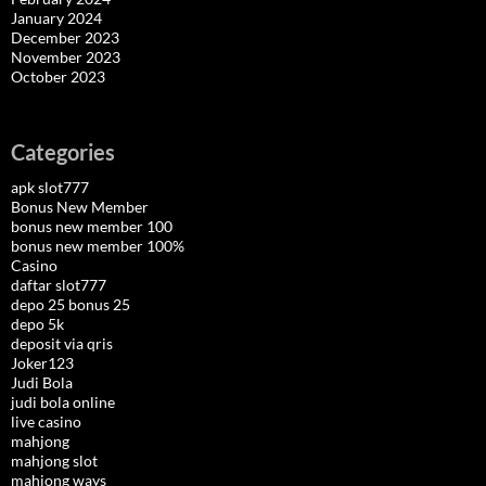
January 2024
December 2023
November 2023
October 2023
Categories
apk slot777
Bonus New Member
bonus new member 100
bonus new member 100%
Casino
daftar slot777
depo 25 bonus 25
depo 5k
deposit via qris
Joker123
Judi Bola
judi bola online
live casino
mahjong
mahjong slot
mahjong ways