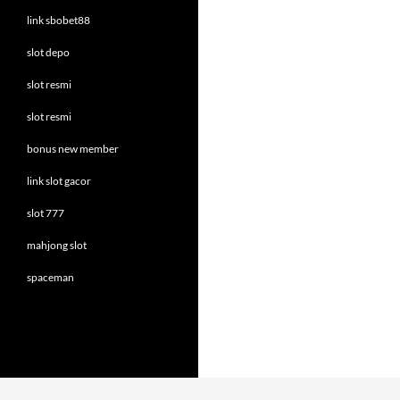
link sbobet88
slot depo
slot resmi
slot resmi
bonus new member
link slot gacor
slot 777
mahjong slot
spaceman