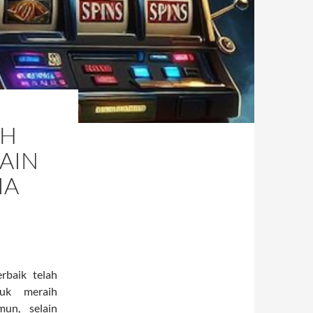
AH
AIN
IA
rbaik telah
uk meraih
n, selain