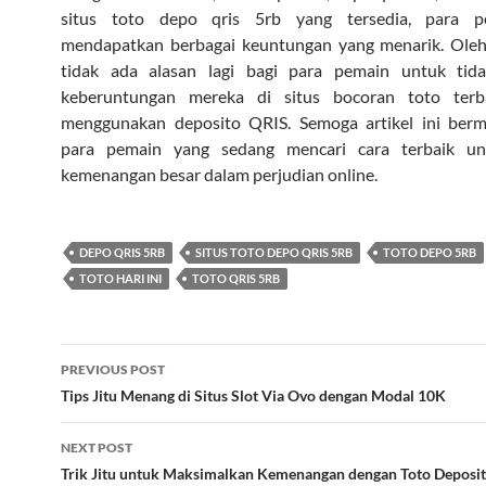
situs toto depo qris 5rb yang tersedia, para p
mendapatkan berbagai keuntungan yang menarik. Oleh 
tidak ada alasan lagi bagi para pemain untuk ti
keberuntungan mereka di situs bocoran toto terb
menggunakan deposito QRIS. Semoga artikel ini berm
para pemain yang sedang mencari cara terbaik un
kemenangan besar dalam perjudian online.
DEPO QRIS 5RB
SITUS TOTO DEPO QRIS 5RB
TOTO DEPO 5RB
TOTO HARI INI
TOTO QRIS 5RB
Post
PREVIOUS POST
navigation
Tips Jitu Menang di Situs Slot Via Ovo dengan Modal 10K
NEXT POST
Trik Jitu untuk Maksimalkan Kemenangan dengan Toto Deposi