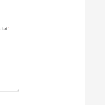
marked
*