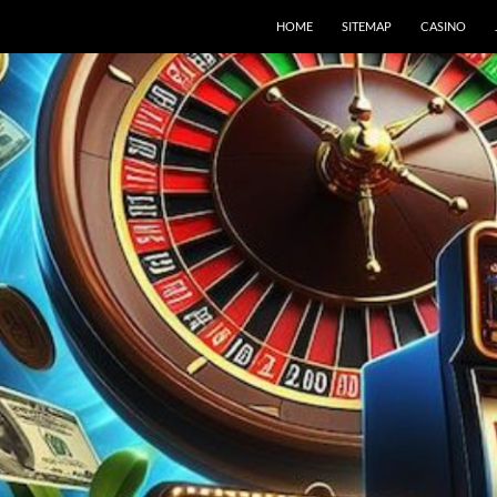
HOME
SITEMAP
CASINO