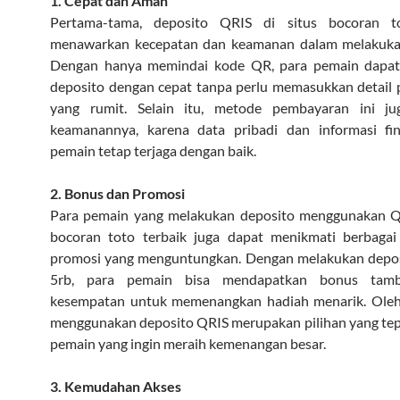
1. Cepat dan Aman
Pertama-tama, deposito QRIS di situs bocoran to
menawarkan kecepatan dan keamanan dalam melakukan
Dengan hanya memindai kode QR, para pemain dapa
deposito dengan cepat tanpa perlu memasukkan detail
yang rumit. Selain itu, metode pembayaran ini ju
keamanannya, karena data pribadi dan informasi fin
pemain tetap terjaga dengan baik.
2. Bonus dan Promosi
Para pemain yang melakukan deposito menggunakan QR
bocoran toto terbaik juga dapat menikmati berbaga
promosi yang menguntungkan. Dengan melakukan depos
5rb, para pemain bisa mendapatkan bonus tam
kesempatan untuk memenangkan hadiah menarik. Oleh 
menggunakan deposito QRIS merupakan pilihan yang tep
pemain yang ingin meraih kemenangan besar.
3. Kemudahan Akses