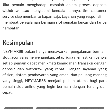
Jika pemain menghadapi masalah dalam proses deposit,
withdraw, atau mengalami kendala lainnya, tim customer
service siap membantu kapan saja. Layanan yang responsif ini
membuat pengalaman bermain slot semakin lancar dan tanpa
hambatan.
Kesimpulan
NEYMAR88 bukan hanya menawarkan pengalaman bermain
slot gacor yang menyenangkan, tetapi juga memastikan bahwa
setiap pemain dapat menikmati kemudahan transaksi dengan
deposit dan withdraw yang cepat. Dengan layanan yang
efisien, sistem pembayaran yang aman, dan peluang menang
yang tinggi, NEYMAR88 menjadi pilihan utama bagi para
pemain slot online yang ingin bermain dengan tenang dan
cepat.