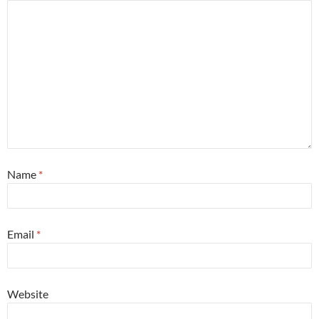
Name
*
Email
*
Website