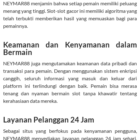
NEYMAR88 menjamin bahwa setiap pemain memiliki peluang
menang yang tinggi. Slot-slot gacor ini memiliki algoritma yang
telah terbukti memberikan hasil yang memuaskan bagi para
pemainnya.
Keamanan dan Kenyamanan dalam
Bermain
NEYMAR88 juga mengutamakan keamanan data pribadi dan
transaksi para pemain. Dengan menggunakan sistem enkripsi
canggih, seluruh informasi yang masuk dan keluar dari
platform ini terlindungi dengan baik. Pemain bisa merasa
tenang dan nyaman bermain slot tanpa khawatir tentang
kerahasiaan data mereka.
Layanan Pelanggan 24 Jam
Sebagai situs yang berfokus pada kenyamanan pengguna,
NEYMAR88 menyediakan layanan pelanggan 24 jam sehari.