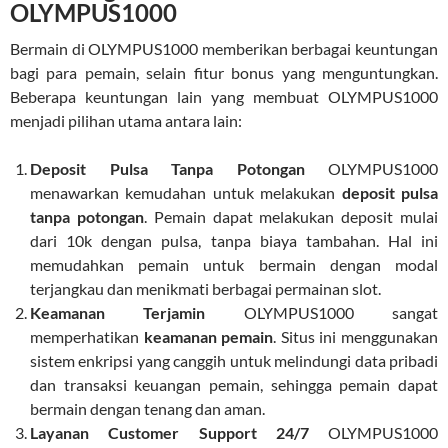
OLYMPUS1000
Bermain di OLYMPUS1000 memberikan berbagai keuntungan
bagi para pemain, selain fitur bonus yang menguntungkan.
Beberapa keuntungan lain yang membuat OLYMPUS1000
menjadi pilihan utama antara lain:
Deposit Pulsa Tanpa Potongan
OLYMPUS1000
menawarkan kemudahan untuk melakukan
deposit pulsa
tanpa potongan
. Pemain dapat melakukan deposit mulai
dari 10k dengan pulsa, tanpa biaya tambahan. Hal ini
memudahkan pemain untuk bermain dengan modal
terjangkau dan menikmati berbagai permainan slot.
Keamanan Terjamin
OLYMPUS1000 sangat
memperhatikan
keamanan pemain
. Situs ini menggunakan
sistem enkripsi yang canggih untuk melindungi data pribadi
dan transaksi keuangan pemain, sehingga pemain dapat
bermain dengan tenang dan aman.
Layanan Customer Support 24/7
OLYMPUS1000