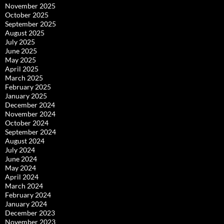
November 2025
October 2025
September 2025
August 2025
July 2025
June 2025
May 2025
April 2025
March 2025
February 2025
January 2025
December 2024
November 2024
October 2024
September 2024
August 2024
July 2024
June 2024
May 2024
April 2024
March 2024
February 2024
January 2024
December 2023
November 2023