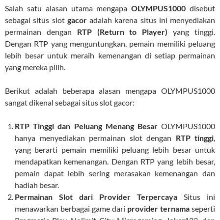
Salah satu alasan utama mengapa
OLYMPUS1000
disebut
sebagai situs slot
gacor
adalah karena situs ini menyediakan
permainan dengan
RTP (Return to Player)
yang tinggi.
Dengan RTP yang menguntungkan, pemain memiliki peluang
lebih besar untuk meraih kemenangan di setiap permainan
yang mereka pilih.
Berikut adalah beberapa alasan mengapa OLYMPUS1000
sangat dikenal sebagai situs slot gacor:
RTP Tinggi dan Peluang Menang Besar
OLYMPUS1000
hanya menyediakan permainan slot dengan
RTP tinggi
,
yang berarti pemain memiliki peluang lebih besar untuk
mendapatkan kemenangan. Dengan RTP yang lebih besar,
pemain dapat lebih sering merasakan kemenangan dan
hadiah besar.
Permainan Slot dari Provider Terpercaya
Situs ini
menawarkan berbagai game dari
provider ternama
seperti