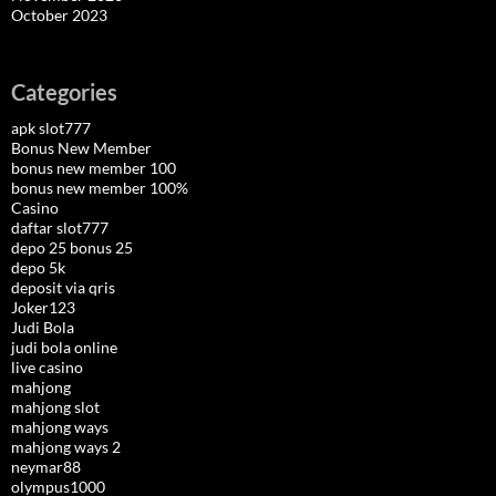
October 2023
Categories
apk slot777
Bonus New Member
bonus new member 100
bonus new member 100%
Casino
daftar slot777
depo 25 bonus 25
depo 5k
deposit via qris
Joker123
Judi Bola
judi bola online
live casino
mahjong
mahjong slot
mahjong ways
mahjong ways 2
neymar88
olympus1000