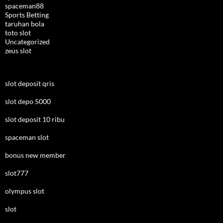
spaceman88
Sports Betting
taruhan bola
toto slot
Uncategorized
zeus slot
slot deposit qris
slot depo 5000
slot deposit 10 ribu
spaceman slot
bonus new member
slot777
olympus slot
slot