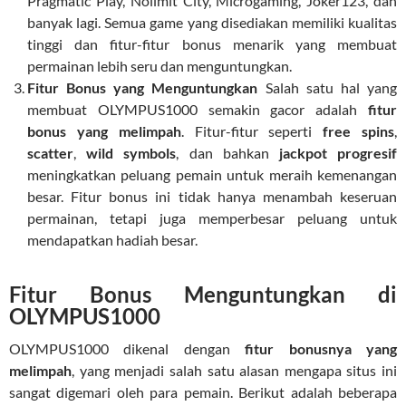
Pragmatic Play, Nolimit City, Microgaming, Joker123, dan
banyak lagi. Semua game yang disediakan memiliki kualitas
tinggi dan fitur-fitur bonus menarik yang membuat
permainan lebih seru dan menguntungkan.
Fitur Bonus yang Menguntungkan
Salah satu hal yang
membuat OLYMPUS1000 semakin gacor adalah
fitur
bonus yang melimpah
. Fitur-fitur seperti
free spins
,
scatter
,
wild symbols
, dan bahkan
jackpot progresif
meningkatkan peluang pemain untuk meraih kemenangan
besar. Fitur bonus ini tidak hanya menambah keseruan
permainan, tetapi juga memperbesar peluang untuk
mendapatkan hadiah besar.
Fitur Bonus Menguntungkan di
OLYMPUS1000
OLYMPUS1000 dikenal dengan
fitur bonusnya yang
melimpah
, yang menjadi salah satu alasan mengapa situs ini
sangat digemari oleh para pemain. Berikut adalah beberapa