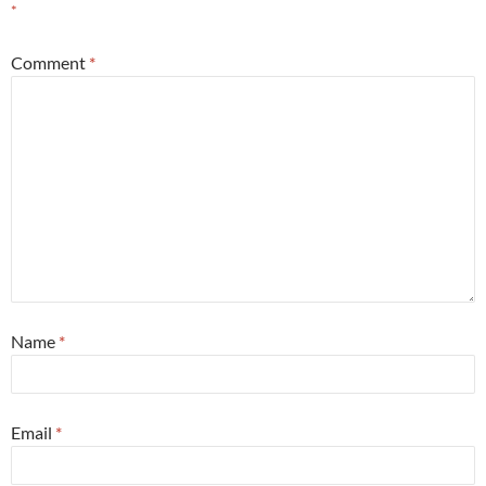
*
Comment
*
Name
*
Email
*