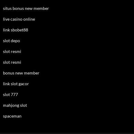
situs bonus new member
live casino online
link sbobet88
slot depo
slot resmi
slot resmi
bonus new member
link slot gacor
slot 777
mahjong slot
spaceman