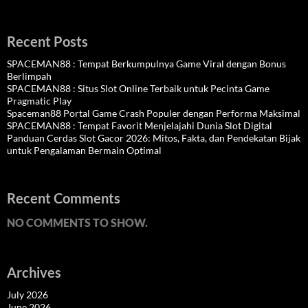
Recent Posts
SPACEMAN88 : Tempat Berkumpulnya Game Viral dengan Bonus
Berlimpah
SPACEMAN88 : Situs Slot Online Terbaik untuk Pecinta Game
Pragmatic Play
Spaceman88 Portal Game Crash Populer dengan Performa Maksimal
SPACEMAN88 : Tempat Favorit Menjelajahi Dunia Slot Digital
Panduan Cerdas Slot Gacor 2026: Mitos, Fakta, dan Pendekatan Bijak
untuk Pengalaman Bermain Optimal
Recent Comments
NO COMMENTS TO SHOW.
Archives
July 2026
June 2026