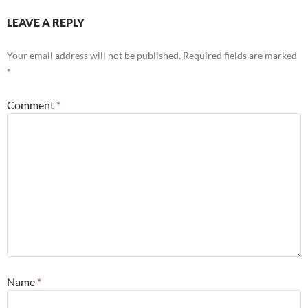
LEAVE A REPLY
Your email address will not be published.
Required fields are marked
*
Comment
*
Name
*