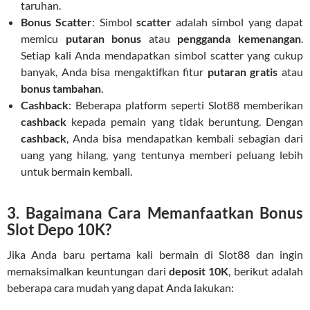
taruhan.
Bonus Scatter
: Simbol
scatter
adalah simbol yang dapat
memicu
putaran bonus
atau
pengganda kemenangan
.
Setiap kali Anda mendapatkan simbol scatter yang cukup
banyak, Anda bisa mengaktifkan fitur
putaran gratis
atau
bonus tambahan
.
Cashback
: Beberapa platform seperti Slot88 memberikan
cashback
kepada pemain yang tidak beruntung. Dengan
cashback
, Anda bisa mendapatkan kembali sebagian dari
uang yang hilang, yang tentunya memberi peluang lebih
untuk bermain kembali.
3.
Bagaimana Cara Memanfaatkan Bonus
Slot Depo 10K?
Jika Anda baru pertama kali bermain di Slot88 dan ingin
memaksimalkan keuntungan dari
deposit 10K
, berikut adalah
beberapa cara mudah yang dapat Anda lakukan: