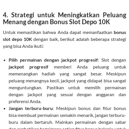
4.
Strategi untuk Meningkatkan Peluang
Menang dengan Bonus Slot Depo 10K
Untuk memastikan bahwa Anda dapat memanfaatkan
bonus
slot depo 10K
dengan baik, berikut adalah beberapa strategi
yang bisa Anda ikuti:
Pilih permainan dengan jackpot progresif
: Slot dengan
jackpot progresif
memberi Anda peluang untuk
memenangkan hadiah yang sangat besar. Meskipun
peluang menangnya kecil, jackpot yang didapat bisa sangat
menguntungkan. Pastikan untuk memilih permainan
dengan jackpot yang sesuai dengan anggaran dan
preferensi Anda.
Jangan terburu-buru
: Meskipun bonus dan fitur bonus
bisa membuat permainan semakin menarik, jangan terburu-
buru dalam bertaruh. Mainkan permainan dengan sabar
dan perhatikan bagaimana setiap fitur bonus bekerja untuk