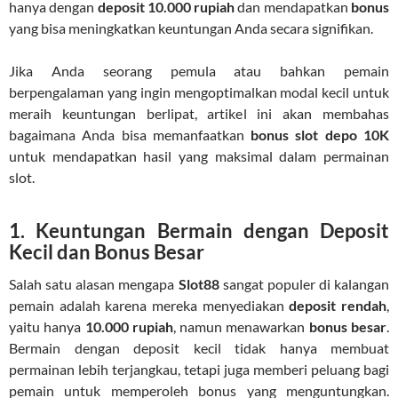
hanya dengan
deposit 10.000 rupiah
dan mendapatkan
bonus
yang bisa meningkatkan keuntungan Anda secara signifikan.
Jika Anda seorang pemula atau bahkan pemain
berpengalaman yang ingin mengoptimalkan modal kecil untuk
meraih keuntungan berlipat, artikel ini akan membahas
bagaimana Anda bisa memanfaatkan
bonus slot depo 10K
untuk mendapatkan hasil yang maksimal dalam permainan
slot.
1.
Keuntungan Bermain dengan Deposit
Kecil dan Bonus Besar
Salah satu alasan mengapa
Slot88
sangat populer di kalangan
pemain adalah karena mereka menyediakan
deposit rendah
,
yaitu hanya
10.000 rupiah
, namun menawarkan
bonus besar
.
Bermain dengan deposit kecil tidak hanya membuat
permainan lebih terjangkau, tetapi juga memberi peluang bagi
pemain untuk memperoleh bonus yang menguntungkan.