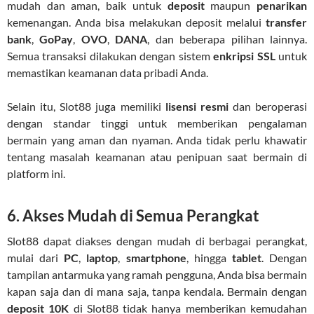
mudah dan aman, baik untuk
deposit
maupun
penarikan
kemenangan. Anda bisa melakukan deposit melalui
transfer
bank
,
GoPay
,
OVO
,
DANA
, dan beberapa pilihan lainnya.
Semua transaksi dilakukan dengan sistem
enkripsi SSL
untuk
memastikan keamanan data pribadi Anda.
Selain itu, Slot88 juga memiliki
lisensi resmi
dan beroperasi
dengan standar tinggi untuk memberikan pengalaman
bermain yang aman dan nyaman. Anda tidak perlu khawatir
tentang masalah keamanan atau penipuan saat bermain di
platform ini.
6.
Akses Mudah di Semua Perangkat
Slot88 dapat diakses dengan mudah di berbagai perangkat,
mulai dari
PC
,
laptop
,
smartphone
, hingga
tablet
. Dengan
tampilan antarmuka yang ramah pengguna, Anda bisa bermain
kapan saja dan di mana saja, tanpa kendala. Bermain dengan
deposit 10K
di Slot88 tidak hanya memberikan kemudahan