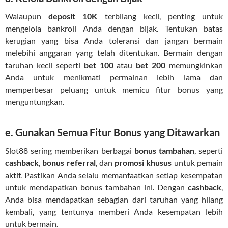
Walaupun
deposit 10K
terbilang kecil, penting untuk
mengelola bankroll Anda dengan bijak. Tentukan batas
kerugian yang bisa Anda toleransi dan jangan bermain
melebihi anggaran yang telah ditentukan. Bermain dengan
taruhan kecil seperti
bet 100
atau
bet 200
memungkinkan
Anda untuk menikmati permainan lebih lama dan
memperbesar peluang untuk memicu fitur bonus yang
menguntungkan.
e.
Gunakan Semua Fitur Bonus yang Ditawarkan
Slot88 sering memberikan berbagai
bonus tambahan
, seperti
cashback
,
bonus referral
, dan
promosi khusus
untuk pemain
aktif. Pastikan Anda selalu memanfaatkan setiap kesempatan
untuk mendapatkan bonus tambahan ini. Dengan
cashback
,
Anda bisa mendapatkan sebagian dari taruhan yang hilang
kembali, yang tentunya memberi Anda kesempatan lebih
untuk bermain.