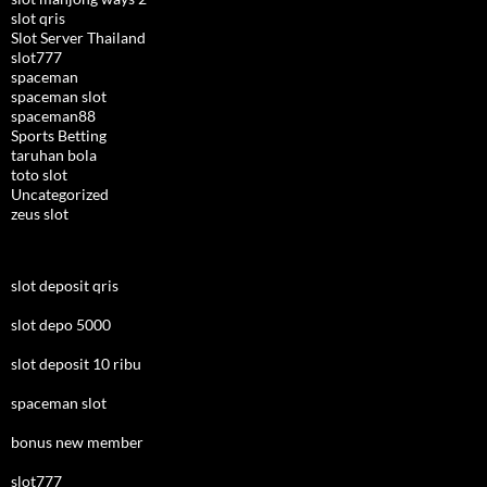
slot qris
Slot Server Thailand
slot777
spaceman
spaceman slot
spaceman88
Sports Betting
taruhan bola
toto slot
Uncategorized
zeus slot
slot deposit qris
slot depo 5000
slot deposit 10 ribu
spaceman slot
bonus new member
slot777