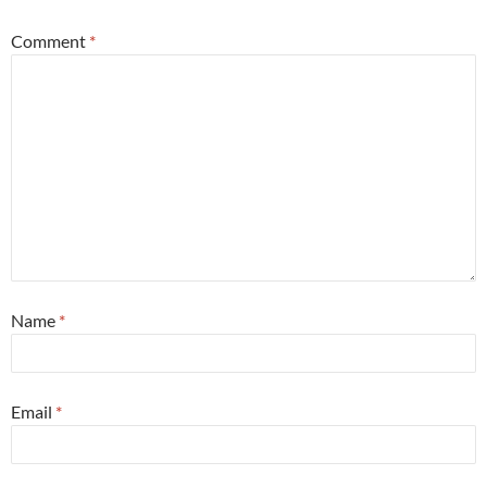
Comment
*
Name
*
Email
*