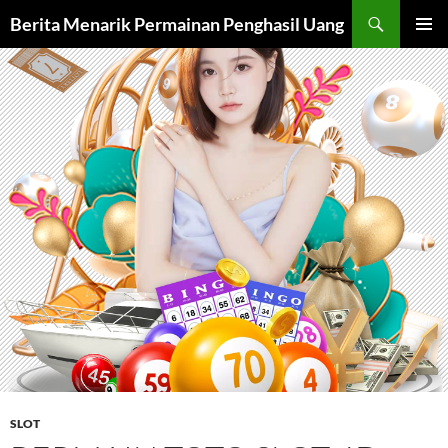
Skip
Search
Berita Menarik Permainan Penghasil Uang
to
PRIMAR
content
MENU
SLOT