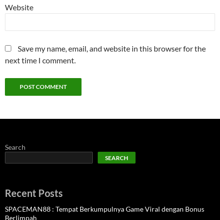
Website
Save my name, email, and website in this browser for the
next time I comment.
Search
SEARCH
Recent Posts
SPACEMAN88 : Tempat Berkumpulnya Game Viral dengan Bonus
Berlimpah