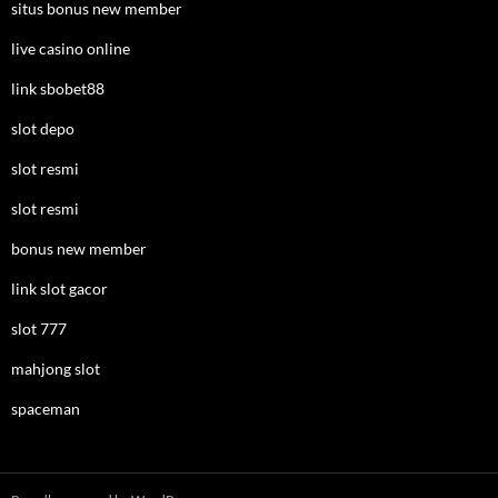
situs bonus new member
live casino online
link sbobet88
slot depo
slot resmi
slot resmi
bonus new member
link slot gacor
slot 777
mahjong slot
spaceman