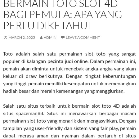
BERMAIN TOTO SLOT 4D
BAGI PEMULA: APA YANG
PERLU DIKETAHUI
MARCH 2, 2025
ADMIN
LEAVE A COMMENT
Toto adalah salah satu permainan slot toto yang sangat
populer di kalangan pecinta judi online. Dalam permainan ini,
pemain akan diminta untuk menebak angka-angka yang akan
keluar di draw berikutnya. Dengan tingkat keberuntungan
yang tinggi, pemain memiliki kesempatan untuk memenangkan
hadiah besar dan meraih kemenangan yang menggiurkan.
Salah satu situs terbaik untuk bermain slot toto 4D adalah
situs spaceman88. Situs ini menawarkan berbagai macam
permainan slot toto yang menarik dan mengasyikkan. Dengan
tampilan yang user-friendly dan sistem yang fair play, pemain
dapat merasa aman dan nyaman dalam bertaruh di situs