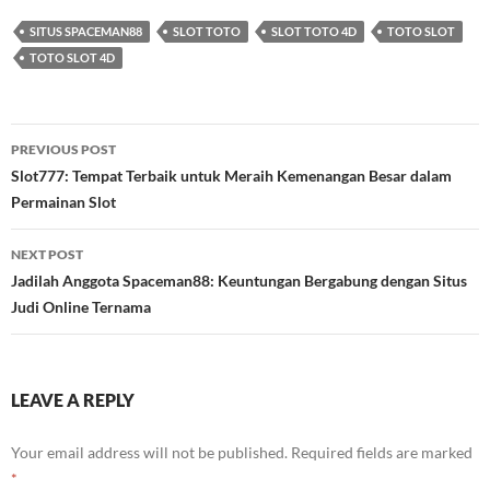
SITUS SPACEMAN88
SLOT TOTO
SLOT TOTO 4D
TOTO SLOT
TOTO SLOT 4D
Post
PREVIOUS POST
navigation
Slot777: Tempat Terbaik untuk Meraih Kemenangan Besar dalam
Permainan Slot
NEXT POST
Jadilah Anggota Spaceman88: Keuntungan Bergabung dengan Situs
Judi Online Ternama
LEAVE A REPLY
Your email address will not be published.
Required fields are marked
*