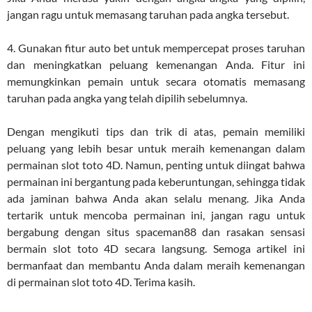
jangan ragu untuk memasang taruhan pada angka tersebut.
4. Gunakan fitur auto bet untuk mempercepat proses taruhan
dan meningkatkan peluang kemenangan Anda. Fitur ini
memungkinkan pemain untuk secara otomatis memasang
taruhan pada angka yang telah dipilih sebelumnya.
Dengan mengikuti tips dan trik di atas, pemain memiliki
peluang yang lebih besar untuk meraih kemenangan dalam
permainan slot toto 4D. Namun, penting untuk diingat bahwa
permainan ini bergantung pada keberuntungan, sehingga tidak
ada jaminan bahwa Anda akan selalu menang. Jika Anda
tertarik untuk mencoba permainan ini, jangan ragu untuk
bergabung dengan situs spaceman88 dan rasakan sensasi
bermain slot toto 4D secara langsung. Semoga artikel ini
bermanfaat dan membantu Anda dalam meraih kemenangan
di permainan slot toto 4D. Terima kasih.