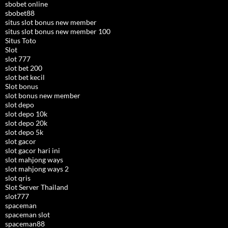
sbobet online
sbobet88
situs slot bonus new member
situs slot bonus new member 100
Situs Toto
Slot
slot 777
slot bet 200
slot bet kecil
Slot bonus
slot bonus new member
slot depo
slot depo 10k
slot depo 20k
slot depo 5k
slot gacor
slot gacor hari ini
slot mahjong ways
slot mahjong ways 2
slot qris
Slot Server Thailand
slot777
spaceman
spaceman slot
spaceman88