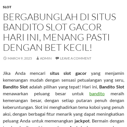
SLOT
BERGABUNGLAH DI SITUS
BANDITO SLOT GACOR
HARI INI, MENANG PASTI
DENGAN BET KECIL!
MARCH 9, 2025
ADMIN
LEAVE A COMMENT
Jika Anda mencari
situs slot gacor
yang menjamin
kemenangan mudah dengan sensasi petualangan yang seru,
Bandito Slot
adalah pilihan yang tepat! Hari ini,
Bandito Slot
menawarkan peluang besar untuk
bandito
meraih
kemenangan besar, dengan setiap putaran penuh dengan
keberuntungan. Slot ini menghadirkan tema koboi yang penuh
aksi, dengan berbagai fitur menarik yang dapat meningkatkan
peluang Anda untuk memenangkan
jackpot
. Bermain dengan