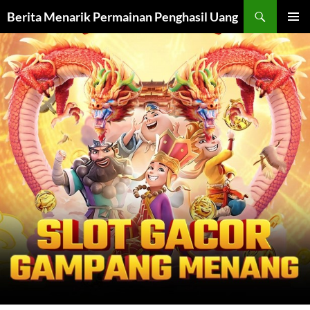
Skip
Search
Berita Menarik Permainan Penghasil Uang
to
PRIMAR
content
MENU