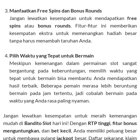
Manfaatkan Free Spins dan Bonus Rounds
Jangan lewatkan kesempatan untuk mendapatkan
free
spins
atau
bonus rounds
. Fitur-fitur ini memberikan
kesempatan ekstra untuk memenangkan hadiah besar
tanpa harus menambah taruhan Anda.
Pilih Waktu yang Tepat untuk Bermain
Meskipun kemenangan dalam permainan slot sangat
bergantung pada keberuntungan, memilih waktu yang
tepat untuk bermain bisa membantu Anda mendapatkan
hasil terbaik. Beberapa pemain merasa lebih beruntung
bermain pada jam tertentu, jadi cobalah bermain pada
waktu yang Anda rasa paling nyaman.
Jangan lewatkan kesempatan untuk meraih kemenangan
mudah di
Bandito Slot
hari ini! Dengan
RTP tinggi
,
fitur bonus
menguntungkan
, dan
bet kecil
, Anda memiliki peluang besar
untuk membawa pulang
jackpot
besar. Daftar sekarang, klaim