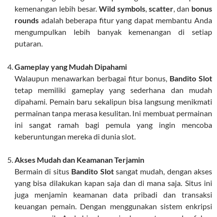
kemenangan lebih besar.
Wild symbols
,
scatter
, dan
bonus
rounds
adalah beberapa fitur yang dapat membantu Anda
mengumpulkan lebih banyak kemenangan di setiap
putaran.
Gameplay yang Mudah Dipahami
Walaupun menawarkan berbagai fitur bonus,
Bandito Slot
tetap memiliki gameplay yang sederhana dan mudah
dipahami. Pemain baru sekalipun bisa langsung menikmati
permainan tanpa merasa kesulitan. Ini membuat permainan
ini sangat ramah bagi pemula yang ingin mencoba
keberuntungan mereka di dunia slot.
Akses Mudah dan Keamanan Terjamin
Bermain di situs
Bandito Slot
sangat mudah, dengan akses
yang bisa dilakukan kapan saja dan di mana saja. Situs ini
juga menjamin keamanan data pribadi dan transaksi
keuangan pemain. Dengan menggunakan sistem enkripsi