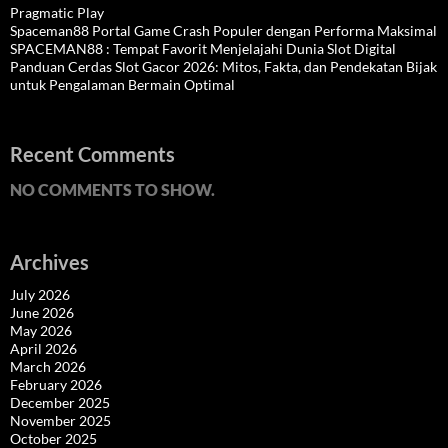
Pragmatic Play
Spaceman88 Portal Game Crash Populer dengan Performa Maksimal
SPACEMAN88 : Tempat Favorit Menjelajahi Dunia Slot Digital
Panduan Cerdas Slot Gacor 2026: Mitos, Fakta, dan Pendekatan Bijak
untuk Pengalaman Bermain Optimal
Recent Comments
NO COMMENTS TO SHOW.
Archives
July 2026
June 2026
May 2026
April 2026
March 2026
February 2026
December 2025
November 2025
October 2025