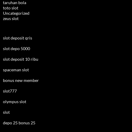
taruhan bola
toto slot
Uncategorized
zeus slot
slot deposit qris
slot depo 5000
slot deposit 10 ribu
spaceman slot
bonus new member
slot777
olympus slot
slot
depo 25 bonus 25