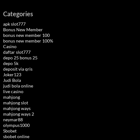
Categories
apk slot777
Bonus New Member
bonus new member 100
bonus new member 100%
Casino
daftar slot777
depo 25 bonus 25
depo 5k
deposit via qris
Joker123
Judi Bola
judi bola online
live casino
mahjong
mahjong slot
mahjong ways
mahjong ways 2
neymar88
olympus1000
Sbobet
sbobet online