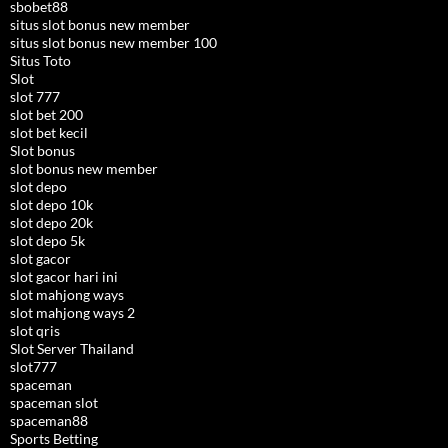
sbobet88
situs slot bonus new member
situs slot bonus new member 100
Situs Toto
Slot
slot 777
slot bet 200
slot bet kecil
Slot bonus
slot bonus new member
slot depo
slot depo 10k
slot depo 20k
slot depo 5k
slot gacor
slot gacor hari ini
slot mahjong ways
slot mahjong ways 2
slot qris
Slot Server Thailand
slot777
spaceman
spaceman slot
spaceman88
Sports Betting