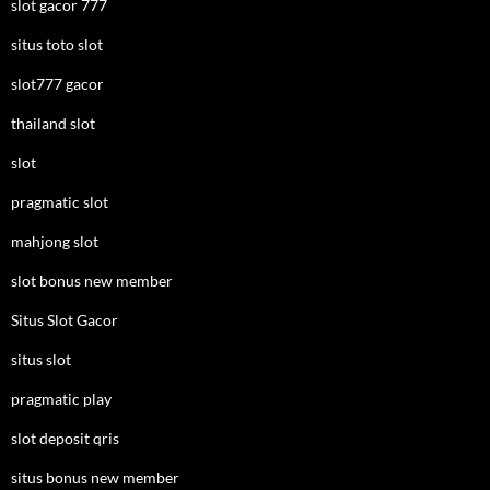
slot gacor 777
situs toto slot
slot777 gacor
thailand slot
slot
pragmatic slot
mahjong slot
slot bonus new member
Situs Slot Gacor
situs slot
pragmatic play
slot deposit qris
situs bonus new member