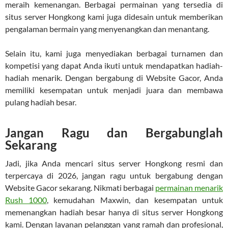
meraih kemenangan. Berbagai permainan yang tersedia di
situs server Hongkong kami juga didesain untuk memberikan
pengalaman bermain yang menyenangkan dan menantang.
Selain itu, kami juga menyediakan berbagai turnamen dan
kompetisi yang dapat Anda ikuti untuk mendapatkan hadiah-
hadiah menarik. Dengan bergabung di Website Gacor, Anda
memiliki kesempatan untuk menjadi juara dan membawa
pulang hadiah besar.
Jangan Ragu dan Bergabunglah
Sekarang
Jadi, jika Anda mencari situs server Hongkong resmi dan
terpercaya di 2026, jangan ragu untuk bergabung dengan
Website Gacor sekarang. Nikmati berbagai
permainan menarik
Rush 1000
, kemudahan Maxwin, dan kesempatan untuk
memenangkan hadiah besar hanya di situs server Hongkong
kami. Dengan layanan pelanggan yang ramah dan profesional,