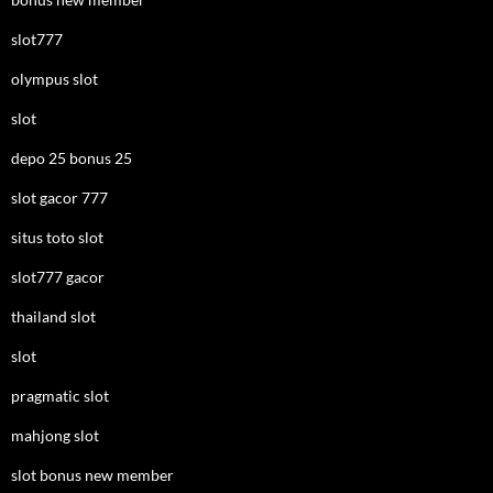
slot777
olympus slot
slot
depo 25 bonus 25
slot gacor 777
situs toto slot
slot777 gacor
thailand slot
slot
pragmatic slot
mahjong slot
slot bonus new member