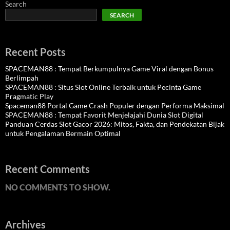
Search
SEARCH
Recent Posts
SPACEMAN88 : Tempat Berkumpulnya Game Viral dengan Bonus
Berlimpah
SPACEMAN88 : Situs Slot Online Terbaik untuk Pecinta Game
Pragmatic Play
Spaceman88 Portal Game Crash Populer dengan Performa Maksimal
SPACEMAN88 : Tempat Favorit Menjelajahi Dunia Slot Digital
Panduan Cerdas Slot Gacor 2026: Mitos, Fakta, dan Pendekatan Bijak
untuk Pengalaman Bermain Optimal
Recent Comments
NO COMMENTS TO SHOW.
Archives