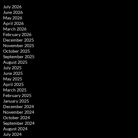
July 2026
June 2026
May 2026
April 2026
March 2026
February 2026
December 2025
November 2025
October 2025
September 2025
August 2025
July 2025
June 2025
May 2025
April 2025
March 2025
February 2025
January 2025
December 2024
November 2024
October 2024
September 2024
August 2024
July 2024