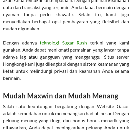
akan Anda temukan di tempat lain. Dengan jaminan keamanan
data dan transaksi yang terjamin, Anda dapat bermain dengan
nyaman tanpa perlu khawatir. Selain itu, kami juga
menyediakan berbagai opsi pembayaran yang fleksibel dan
mudah digunakan.
Dengan adanya
teknologi Sugar Rush
terkini yang kami
gunakan, Anda dapat menikmati permainan yang lancar tanpa
adanya lag atau gangguan yang mengganggu. Situs server
Hongkong kami juga dilengkapi dengan sistem keamanan yang
ketat untuk melindungi privasi dan keamanan Anda selama
bermain.
Mudah Maxwin dan Mudah Menang
Salah satu keuntungan bergabung dengan Website Gacor
adalah kemudahan untuk memenangkan hadiah besar. Dengan
peluang menang yang tinggi dan bonus-bonus menarik yang
ditawarkan, Anda dapat meningkatkan peluang Anda untuk