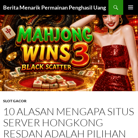
Skip
Search
Berita Menarik Permainan Penghasil Uang
to
PRIMAR
content
MENU
SLOT GACOR
10 ALASAN MENGAPA SITUS
SERVER HONGKONG
RESDAN ADALAH PILIHAN