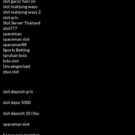
slot gacor hari ini
slot mahjong ways
slot mahjong ways 2
slot qris
Slot Server Thailand
slot777
spaceman
spaceman slot
spaceman88
Sports Betting
taruhan bola
toto slot
Uncategorized
zeus slot
slot deposit qris
slot depo 5000
slot deposit 10 ribu
spaceman slot
bonus new member